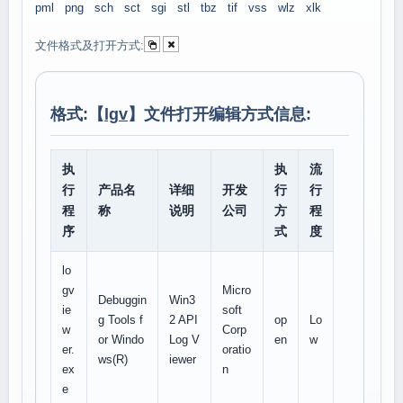
pml
png
sch
sct
sgi
stl
tbz
tif
vss
wlz
xlk
文件格式及打开方式:
格式:【
lgv
】文件打开编辑方式信息:
执
执
流
行
产品名
详细
开发
行
行
程
称
说明
公司
方
程
序
式
度
lo
gv
Micro
Debuggin
Win3
ie
soft
g Tools f
2 API
op
Lo
w
Corp
or Windo
Log V
en
w
er.
oratio
ws(R)
iewer
ex
n
e