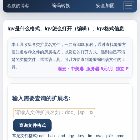
编码转换
安全加固
程默的博客
格式化与前端
网络工具
IP与域名
邮件工具
生活便民
更多工具
lgv是什么格式、lgv怎么打开（编辑）、lgv格式信息
5.1支付宝大红包
本工具收集各类扩展名文件，一共有8000多种，通过查找能够方
便知道各种文件的所属格式，以及它的打开方式。遇到自己不清
楚的类型文件，试试该工具。可以方便查到能够编辑该文件的工
具。
雨云：中美港_服务器 5元/月_独立IP
输入需要查询的扩展名:
常见文件格式:
acl
bau
cod
iqy
key
lic
ova
p7c
pmc