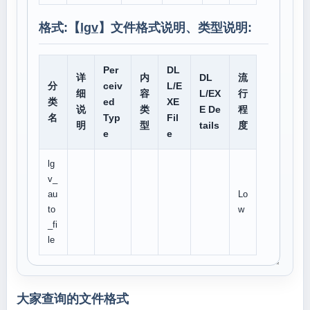
格式:【
lgv
】文件格式说明、类型说明:
Per
DL
详
内
DL
流
分
ceiv
L/E
细
容
L/EX
行
类
ed
XE
说
类
E De
程
名
Typ
Fil
明
型
tails
度
e
e
lg
v_
au
Lo
to
w
_fi
le
大家查询的文件格式