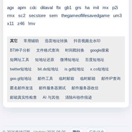
agx
apm
cdc
ditaval
ftx
gb1
grs
ha
mit
mx
p2i
rmx
sc2
secstore
sem
thegameoflifesavedgame
um3
x11
z46
!mv
其它
常用辅助
迅雷地址转换
抖音视频去水印
BT种子分析
文件格式查询
时间戳转换
google搜索
短网址工具
短地址还原
微博短地址
百度短地址
twitter短地址
bit.do短地址
is.gd短地址
x.co短地址
goo.gl短地址
邮件工具
临时邮箱
临时邮箱
邮件IP查询
匿名邮件发送
邮件服务器测试
邮件服务器收信
邮箱真实性检查
AI 与其他
清除AI创作痕迹