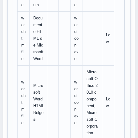
e
um
e
w
Docu
w
or
ment
or
dh
o HT
di
Lo
t
ML d
co
w
ml
e Mic
n.
fil
rosoft
ex
e
Word
e
Micro
soft O
w
w
Micro
ffice 2
or
or
soft
010 c
dh
di
Word
ompo
Lo
t
co
HTML
nent,
w
ml
n.
Belge
Micro
fil
ex
si
soft C
e
e
orpora
tion