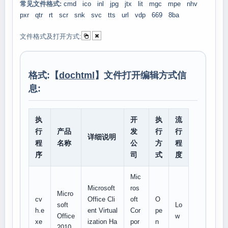
常见文件格式:
cmd
ico
inl
jpg
jtx
lit
mgc
mpe
nhv
pxr
qtr
rt
scr
snk
svc
tts
url
vdp
669
8ba
文件格式及打开方式:
格式:【
dochtml
】文件打开编辑方式信
息:
执
开
执
流
行
产品
发
行
行
详细说明
程
名称
公
方
程
序
司
式
度
Mic
Microsoft
ros
Micro
cv
Office Cli
oft
O
soft
Lo
h.e
ent Virtual
Cor
pe
Office
w
xe
ization Ha
por
n
2010