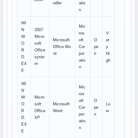
ndler
atio
n
WI
Mic
N
2007
ros
V
W
Micro
Microsoft
oft
O
er
O
soft
Office Wo
Cor
pe
y
R
Office
rd
por
n
Hi
D.
syste
atio
gh
EX
m
n
E
WI
Mic
N
ros
W
Micro
oft
O
O
soft
Microsoft
Lo
Cor
pe
R
Office
Word
w
por
n
D.
XP
atio
EX
n
E