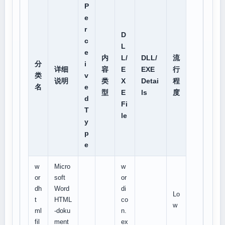
P
e
r
D
c
L
e
内
L/
DLL/
流
分
i
详细
容
E
EXE
行
类
v
说明
类
X
Detai
程
名
e
型
E
ls
度
d
Fi
T
le
y
p
e
w
Micro
w
or
soft
or
dh
Word
di
Lo
t
HTML
co
w
ml
-doku
n.
fil
ment
ex