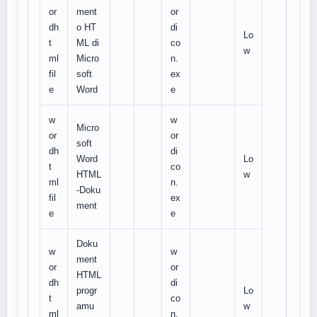
or
ment
or
dh
o HT
di
Lo
t
ML di
co
w
ml
Micro
n.
fil
soft
ex
e
Word
e
w
w
Micro
or
or
soft
dh
di
Word
Lo
t
co
HTML
w
ml
n.
-Doku
fil
ex
ment
e
e
Doku
w
w
ment
or
or
HTML
dh
di
progr
Lo
t
co
amu
w
ml
n.