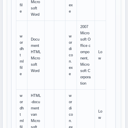
Micro
fil
ex
soft
e
e
Word
2007
Micro
w
w
Docu
soft O
or
or
ment
ffice c
dh
di
HTML
ompo
Lo
t
co
Micro
nent,
w
ml
n.
soft
Micro
fil
ex
Word
soft C
e
e
orpora
tion
w
HTML
w
or
-docu
or
dh
ment
di
Lo
t
van
co
w
ml
Micro
n.
fil
soft
ex