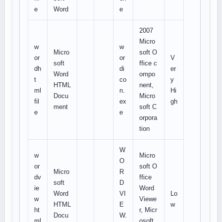
e
Word
e
2007
Micro
w
w
Micro
soft O
or
or
V
soft
ffice c
dh
di
er
Word
ompo
t
co
y
HTML
nent,
ml
n.
Hi
Docu
Micro
fil
ex
gh
ment
soft C
e
e
orpora
tion
W
w
Micro
O
or
soft O
Micro
R
dv
ffice
soft
D
ie
Word
Word
VI
Lo
w
Viewe
HTML
E
w
ht
r, Micr
Docu
W.
ml
osoft