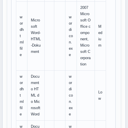
2007
Micro
w
w
Micro
soft O
or
or
soft
ffice c
M
dh
di
Word-
ompo
ed
t
co
HTML
nent,
iu
ml
n.
-Doku
Micro
m
fil
ex
ment
soft C
e
e
orpora
tion
w
Docu
w
or
ment
or
dh
o HT
di
Lo
t
ML d
co
w
ml
o Mic
n.
fil
rosoft
ex
e
Word
e
w
Docu
w