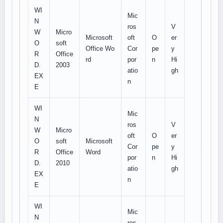
WI
Mic
N
ros
V
W
Micro
Microsoft
oft
O
er
O
soft
Office Wo
Cor
pe
y
R
Office
rd
por
n
Hi
D.
2003
atio
gh
EX
n
E
WI
Mic
N
ros
V
W
Micro
oft
O
er
O
soft
Microsoft
Cor
pe
y
R
Office
Word
por
n
Hi
D.
2010
atio
gh
EX
n
E
WI
Mic
N
ros