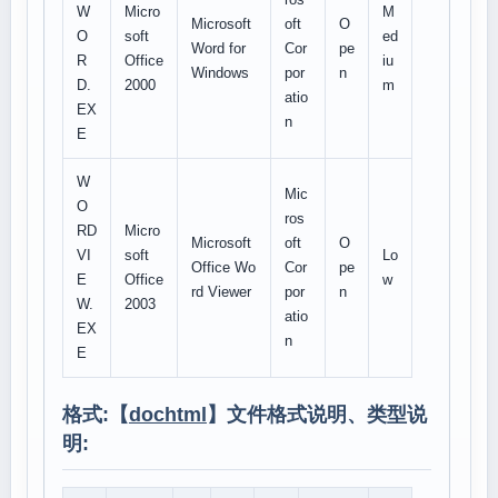
W
Micro
M
Microsoft
oft
O
O
soft
ed
Word for
Cor
pe
R
Office
iu
Windows
por
n
D.
2000
m
atio
EX
n
E
W
Mic
O
ros
RD
Micro
Microsoft
oft
O
VI
soft
Lo
Office Wo
Cor
pe
E
Office
w
rd Viewer
por
n
W.
2003
atio
EX
n
E
格式:【
dochtml
】文件格式说明、类型说
明: