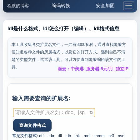
编码转换
安全加固
程默的博客
格式化与前端
网络工具
IP与域名
邮件工具
生活便民
更多工具
ldl是什么格式、ldl怎么打开（编辑）、ldl格式信息
5.1支付宝大红包
本工具收集各类扩展名文件，一共有8000多种，通过查找能够方
便知道各种文件的所属格式，以及它的打开方式。遇到自己不清
楚的类型文件，试试该工具。可以方便查到能够编辑该文件的工
具。
雨云：中美港_服务器 5元/月_独立IP
输入需要查询的扩展名:
常见文件格式:
atf
cda
dll
idb
lnk
mdt
mmm
nr3
nsd