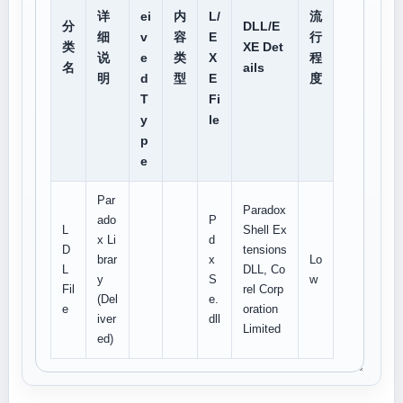
详
ei
内
L/
流
分
DLL/E
细
v
容
E
行
类
XE Det
说
e
类
X
程
名
ails
明
d
型
E
度
T
Fi
y
le
p
e
Par
Paradox
ado
P
L
Shell Ex
x Li
d
D
tensions
brar
x
Lo
L
DLL, Co
y
S
w
Fil
rel Corp
(Del
e.
e
oration
iver
dll
Limited
ed)