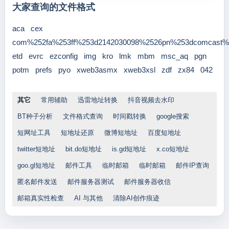
大家查询的文件格式
aca
cex
com%252fa%253ff%253d2142030098%2526pn%253dcomcast%
etd
evrc
ezconfig
img
kro
lmk
mbm
msc_aq
pgn
potm
prefs
pyo
xweb3asmx
xweb3xsl
zdf
zx84
042
其它
常用辅助
迅雷地址转换
抖音视频去水印
BT种子分析
文件格式查询
时间戳转换
google搜索
短网址工具
短地址还原
微博短地址
百度短地址
twitter短地址
bit.do短地址
is.gd短地址
x.co短地址
goo.gl短地址
邮件工具
临时邮箱
临时邮箱
邮件IP查询
匿名邮件发送
邮件服务器测试
邮件服务器收信
邮箱真实性检查
AI 与其他
清除AI创作痕迹