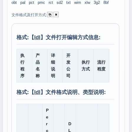
obt
pal
pct
pmc
rct
sd2
txt
wim
xlw
3g2
8bf
文件格式及打开方式:
格式:【
ldl
】文件打开编辑方式信息:
执
产
详
开
行
品
细
发
执行
流行
程
名
说
公
方式
程度
序
称
明
司
格式:【
ldl
】文件格式说明、类型说明:
P
e
r
D
c
L