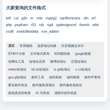
大家查询的文件格式
b4f
csl
g3n
m
mbr
mpeg2
nanflmrkxtns
ofn
orf
php
pspfram
r51
rdz
sg4
spdesignxml
thumb
wbk
xsdif
xweb3listdata
xxe_addon
其它
常用辅助
迅雷地址转换
抖音视频去水印
BT种子分析
文件格式查询
时间戳转换
google搜索
短网址工具
短地址还原
微博短地址
百度短地址
twitter短地址
bit.do短地址
is.gd短地址
x.co短地址
goo.gl短地址
邮件工具
临时邮箱
临时邮箱
邮件IP查询
匿名邮件发送
邮件服务器测试
邮件服务器收信
邮箱真实性检查
AI 与其他
清除AI创作痕迹