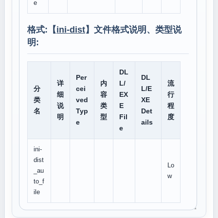
e
格式:【
ini-dist
】文件格式说明、类型说
明:
DL
Per
DL
详
内
L/
流
分
cei
L/E
细
容
EX
行
类
ved
XE
说
类
E
程
名
Typ
Det
明
型
Fil
度
e
ails
e
ini-
dist
Lo
_au
w
to_f
ile