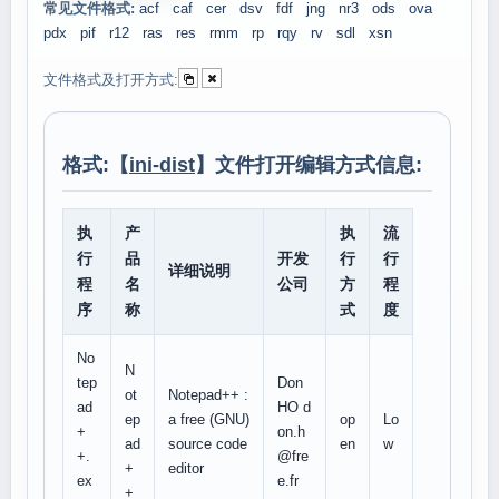
常见文件格式:
acf
caf
cer
dsv
fdf
jng
nr3
ods
ova
pdx
pif
r12
ras
res
rmm
rp
rqy
rv
sdl
xsn
文件格式及打开方式:
格式:【
ini-dist
】文件打开编辑方式信息:
执
产
执
流
行
品
开发
行
行
详细说明
程
名
公司
方
程
序
称
式
度
No
N
tep
Don
ot
Notepad++ :
ad
HO d
ep
a free (GNU)
op
Lo
+
on.h
ad
source code
en
w
+.
@fre
+
editor
ex
e.fr
+