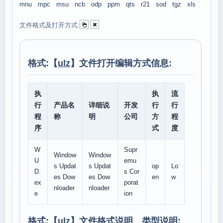
mnu
mpc
msu
ncb
odp
ppm
qts
r21
sod
tgz
xls
文件格式及打开方式:
格式:【
ulz
】文件打开编辑方式信息:
执
执
流
行
产品名
详细说
开发
行
行
程
称
明
公司
方
程
序
式
度
W
Supr
Window
Window
U
emu
s Updat
s Updat
op
Lo
D.
s Cor
es Dow
es Dow
en
w
ex
porat
nloader
nloader
e
ion
格式:【
ulz
】文件格式说明、类型说明: