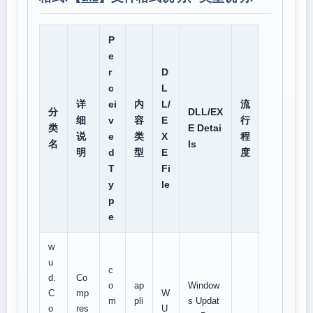
P
e
r
D
c
L
详
ei
内
L/
流
分
DLL/EX
细
v
容
E
行
类
E Detai
说
e
类
X
程
名
ls
明
d
型
E
度
T
Fi
y
le
p
e
w
u
c
d.
Co
o
ap
Window
C
mp
W
m
pli
s Updat
o
res
U