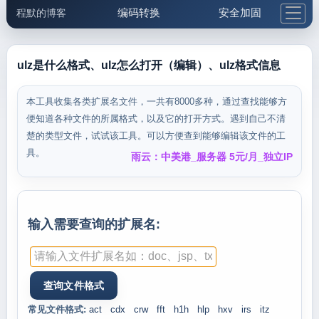
编码转换
安全加固
程默的博客
格式化与前端
网络工具
IP与域名
邮件工具
生活便民
更多工具
ulz是什么格式、ulz怎么打开（编辑）、ulz格式信息
5.1支付宝大红包
本工具收集各类扩展名文件，一共有8000多种，通过查找能够方
便知道各种文件的所属格式，以及它的打开方式。遇到自己不清
楚的类型文件，试试该工具。可以方便查到能够编辑该文件的工
具。
雨云：中美港_服务器 5元/月_独立IP
输入需要查询的扩展名:
常见文件格式:
act
cdx
crw
fft
h1h
hlp
hxv
irs
itz