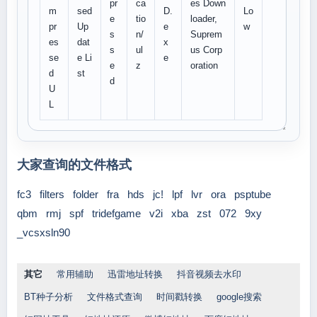
pr
ca
es Down
m
sed
D.
Lo
e
tio
loader,
pr
Up
e
w
s
n/
Suprem
es
dat
x
s
ul
us Corp
se
e Li
e
e
z
oration
d
st
d
U
L
大家查询的文件格式
fc3
filters
folder
fra
hds
jc!
lpf
lvr
ora
psptube
qbm
rmj
spf
tridefgame
v2i
xba
zst
072
9xy
_vcsxsln90
其它
常用辅助
迅雷地址转换
抖音视频去水印
BT种子分析
文件格式查询
时间戳转换
google搜索