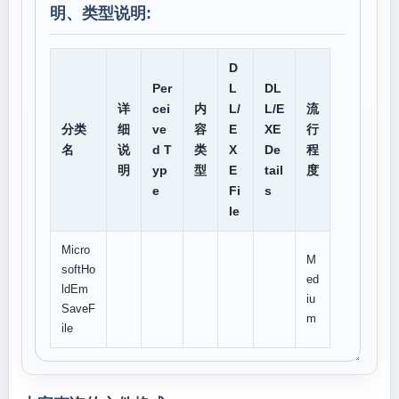
明、类型说明:
D
Per
L
DL
详
cei
内
L/
L/E
流
分类
细
ve
容
E
XE
行
名
说
d T
类
X
De
程
明
yp
型
E
tail
度
e
Fi
s
le
Micro
M
softHo
ed
ldEm
iu
SaveF
m
ile