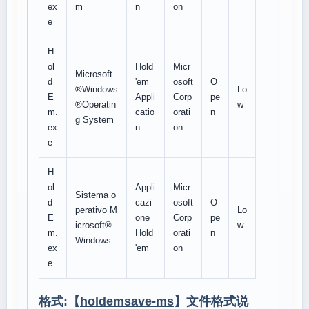
ex
m
n
on
e
H
ol
Hold
Micr
Microsoft
d
'em
osoft
O
®Windows
Lo
E
Appli
Corp
pe
®Operatin
w
m.
catio
orati
n
g System
ex
n
on
e
H
ol
Appli
Micr
Sistema o
d
cazi
osoft
O
perativo M
Lo
E
one
Corp
pe
icrosoft®
w
m.
Hold
orati
n
Windows
ex
'em
on
e
格式:【
holdemsave-ms
】文件格式说