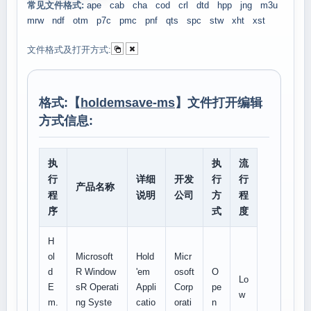
常见文件格式:
ape
cab
cha
cod
crl
dtd
hpp
jng
m3u
mrw
ndf
otm
p7c
pmc
pnf
qts
spc
stw
xht
xst
文件格式及打开方式:
格式:【
holdemsave-ms
】文件打开编辑
方式信息:
执
执
流
行
详细
开发
行
行
产品名称
程
说明
公司
方
程
序
式
度
H
ol
Microsoft
Hold
Micr
d
R Window
'em
osoft
O
Lo
E
sR Operati
Appli
Corp
pe
w
m.
ng Syste
catio
orati
n