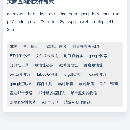
大家查询的文件格式
accessor
bch
dxe
esx
fhs
gom
jpeg
k25
mnt
mof
p27
pde
pns
r79
rsb
v2y
wpg
xweb4config
z41
$cp
其它
常用辅助
迅雷地址转换
抖音视频去水印
BT种子分析
文件格式查询
时间戳转换
google搜索
短网址工具
短地址还原
微博短地址
百度短地址
twitter短地址
bit.do短地址
is.gd短地址
x.co短地址
goo.gl短地址
邮件工具
临时邮箱
临时邮箱
邮件IP查询
匿名邮件发送
邮件服务器测试
邮件服务器收信
邮箱真实性检查
AI 与其他
清除AI创作痕迹