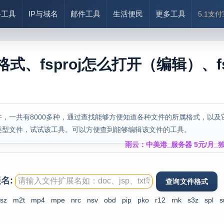
络工具
IP与域名
邮件工具
生活便民
更多工具
5.1支
么格式、fsproj怎么打开（编辑）、fs
，一共有8000多种，通过查找能够方便知道各种文件的所属格式，以及
类型文件，试试该工具。可以方便查到能够编辑该文件的工具。
雨云：中美港_服务器 5元/月_独
名:
isz
m2t
mp4
mpe
nrc
nsv
obd
pip
pko
r12
rnk
s3z
spl
s