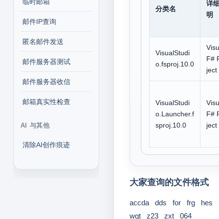
临时邮箱
详
分类名
明
邮件IP查询
匿名邮件发送
Visu
VisualStudi
F# 
邮件服务器测试
o.fsproj.10.0
ject 
邮件服务器收信
邮箱真实性检查
VisualStudi
Visu
o.Launcher.f
F# 
sproj.10.0
ject 
AI 与其他
清除AI创作痕迹
大家查询的文件格式
accda
dds
for
frg
hes
wgt
z23
zxt
064