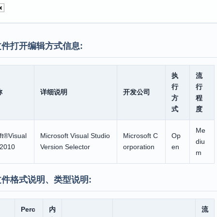
文件打开编辑方式信息:
执
流
行
行
称
详细说明
开发公司
方
程
式
度
Me
ft®Visual
Microsoft Visual Studio
Microsoft C
Op
diu
®2010
Version Selector
orporation
en
m
文件格式说明、类型说明:
Perc
内
流