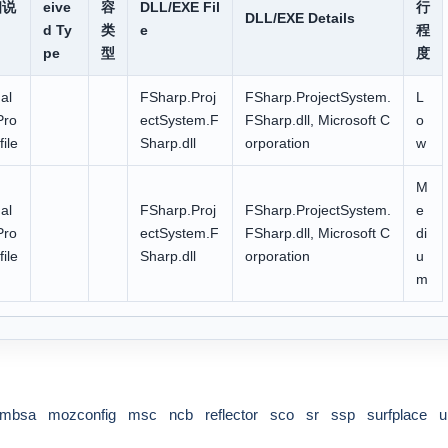
细说
eive
容
DLL/EXE Fil
行
DLL/EXE Details
d Ty
类
e
程
pe
型
度
al
FSharp.Proj
FSharp.ProjectSystem.
L
Pro
ectSystem.F
FSharp.dll, Microsoft C
o
file
Sharp.dll
orporation
w
M
al
FSharp.Proj
FSharp.ProjectSystem.
e
Pro
ectSystem.F
FSharp.dll, Microsoft C
di
file
Sharp.dll
orporation
u
m
mbsa
mozconfig
msc
ncb
reflector
sco
sr
ssp
surfplace