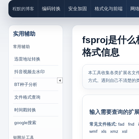
编码转换
安全加固
格式化与前端
网
程默的博客
实用辅助
fsproj是什
常用辅助
格式信息
迅雷地址转换
抖音视频去水印
本工具收集各类扩展名文件
方式。遇到自己不清楚的
BT种子分析
文件格式查询
时间戳转换
输入需要查询的扩展
google搜索
常见文件格式:
fad
fnd
wmf
xls
xmz
xsl
短网址工具