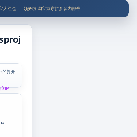
付宝大红包
领券啦,淘宝京东拼多多内部券!
proj
它的打开
立IP
uo