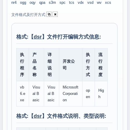
nr4
ogg
oqy
qpa
s3m
spc
tcs
vdx
vsd
wv
xcs
文件格式及打开方式:
格式:【
dsr
】文件打开编辑方式信息:
执
产
详
执
流
行
品
细
开发公
行
行
程
名
说
司
方
程
序
称
明
式
度
vb
Visu
Visu
Microsoft
op
Hig
6.e
al B
al B
Corporati
en
h
xe
asic
asic
on
格式:【
dsr
】文件格式说明、类型说明: