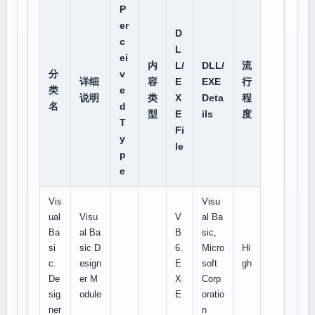
P
er
D
c
L
ei
内
L/
DLL/
流
分
v
详细
容
E
EXE
行
类
e
说明
类
X
Deta
程
名
d
型
E
ils
度
T
Fi
y
le
p
e
Vis
Visu
ual
Visu
V
al Ba
Ba
al Ba
B
sic,
si
sic D
6.
Micro
Hi
c.
esign
E
soft
gh
De
er M
X
Corp
sig
odule
E
oratio
ner
n