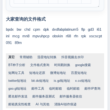
大家查询的文件格式
bpdx
bw
chd
cpm
dpk
dvdfabplatinum5
flp
gd3
i61
inl
mcg
mn8
mpvuhpcp
obskin
r68
rfn
rpk
xscscpt
091
89m
其它
常用辅助
迅雷地址转换
抖音视频去水印
BT种子分析
文件格式查询
时间戳转换
google搜索
短网址工具
短地址还原
微博短地址
百度短地址
twitter短地址
bit.do短地址
is.gd短地址
x.co短地址
goo.gl短地址
邮件工具
临时邮箱
临时邮箱
邮件IP查询
匿名邮件发送
邮件服务器测试
邮件服务器收信
邮箱真实性检查
AI 与其他
清除AI创作痕迹