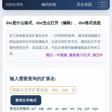
编码转换
安全加固
程默的博客
格式化与前端
网络工具
IP与域名
邮件工具
生活便民
更多工具
dsr是什么格式、dsr怎么打开（编辑）、dsr格式信息
5.1支付宝大红包
本工具收集各类扩展名文件，一共有8000多种，通过查找能够方
便知道各种文件的所属格式，以及它的打开方式。遇到自己不清
楚的类型文件，试试该工具。可以方便查到能够编辑该文件的工
具。
雨云：中美港_服务器 5元/月_独立IP
输入需要查询的扩展名:
常见文件格式:
acf
adp
ahs
air
ape
evt
jng
jod
mpc