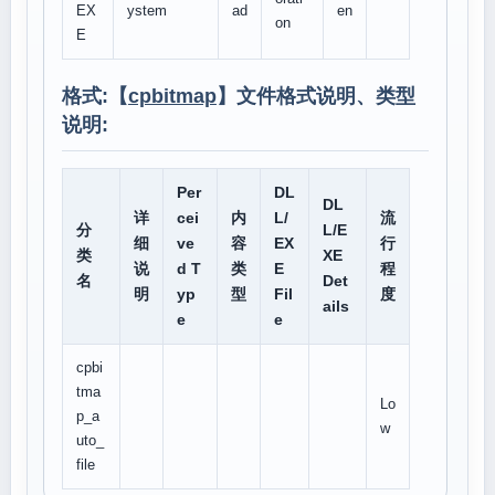
EX
ystem
ad
en
on
E
格式:【
cpbitmap
】文件格式说明、类型
说明:
Per
DL
DL
详
cei
内
L/
流
分
L/E
细
ve
容
EX
行
类
XE
说
d T
类
E
程
名
Det
明
yp
型
Fil
度
ails
e
e
cpbi
tma
Lo
p_a
w
uto_
file