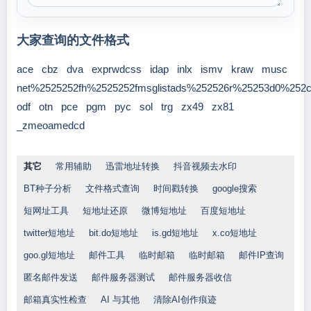
大家查询的文件格式
ace
cbz
dva
exprwdcss
idap
inlx
ismv
kraw
musc
net%2525252fh%2525252fmsglistads%252526r%25253d0%252
odf
otn
pce
pgm
pyc
sol
trg
zx49
zx81
_zmeoamedcd
其它
常用辅助
迅雷地址转换
抖音视频去水印
BT种子分析
文件格式查询
时间戳转换
google搜索
短网址工具
短地址还原
微博短地址
百度短地址
twitter短地址
bit.do短地址
is.gd短地址
x.co短地址
goo.gl短地址
邮件工具
临时邮箱
临时邮箱
邮件IP查询
匿名邮件发送
邮件服务器测试
邮件服务器收信
邮箱真实性检查
AI 与其他
清除AI创作痕迹