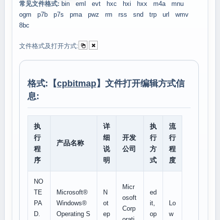
常见文件格式:
bin
eml
evt
hxc
hxi
hxx
m4a
mnu
ogm
p7b
p7s
pma
pwz
rm
rss
snd
trp
url
wmv
8bc
文件格式及打开方式:
格式:【
cpbitmap
】文件打开编辑方式信
息:
执
详
执
流
行
细
开发
行
行
产品名称
程
说
公司
方
程
序
明
式
度
NO
Micr
TE
Microsoft®
N
ed
osoft
PA
Windows®
ot
it,
Lo
Corp
D.
Operating S
ep
op
w
orati