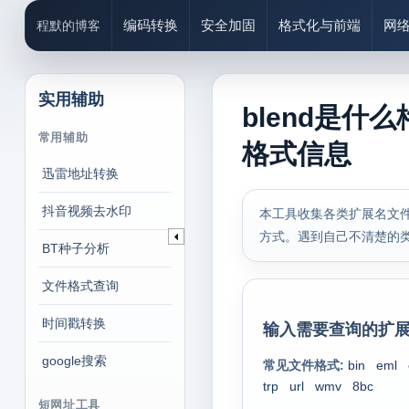
编码转换
安全加固
格式化与前端
网
程默的博客
实用辅助
blend是什
常用辅助
格式信息
迅雷地址转换
抖音视频去水印
本工具收集各类扩展名文件
方式。遇到自己不清楚的
BT种子分析
文件格式查询
时间戳转换
输入需要查询的扩展
google搜索
常见文件格式:
bin
eml
trp
url
wmv
8bc
短网址工具