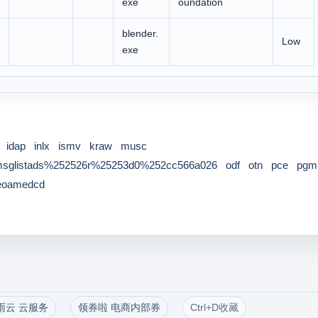
exe
oundation
blender.
Low
exe
idap
inlx
ismv
kraw
musc
msglistads%252526r%25253d0%252cc566a026
odf
otn
pce
pgm
eoamedcd
雨云 云服务
领券啦 电商内部券
Ctrl+D收藏