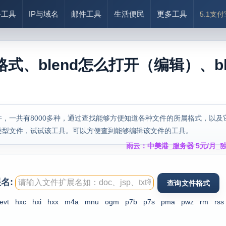
络工具
IP与域名
邮件工具
生活便民
更多工具
5.1支
么格式、blend怎么打开（编辑）、bl
，一共有8000多种，通过查找能够方便知道各种文件的所属格式，以及
类型文件，试试该工具。可以方便查到能够编辑该文件的工具。
雨云：中美港_服务器 5元/月_独
名:
evt
hxc
hxi
hxx
m4a
mnu
ogm
p7b
p7s
pma
pwz
rm
rss