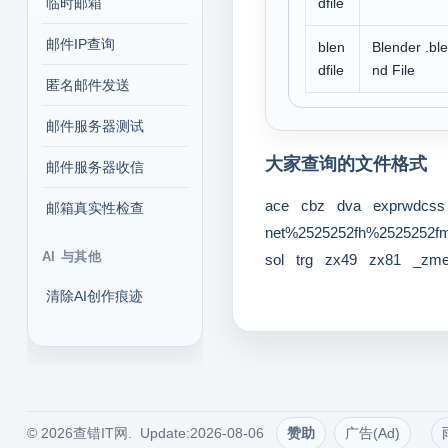
临时邮箱
dfile
邮件IP查询
blen
Blender .ble
dfile
nd File
匿名邮件发送
邮件服务器测试
大家查询的文件格式
邮件服务器收信
ace
cbz
dva
exprwdcss
邮箱真实性检查
net%2525252fh%2525252f
AI 与其他
sol
trg
zx49
zx81
_zm
清除AI创作痕迹
© 2026查错IT网. Update:2026-08-06
赞助
广告(Ad)