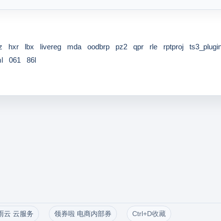
z
hxr
lbx
livereg
mda
oodbrp
pz2
qpr
rle
rptproj
ts3_plugi
l
061
86l
雨云 云服务
领券啦 电商内部券
Ctrl+D收藏