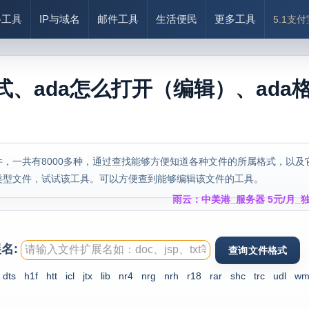
络工具
IP与域名
邮件工具
生活便民
更多工具
5.1支
式、ada怎么打开（编辑）、ada
，一共有8000多种，通过查找能够方便知道各种文件的所属格式，以及
类型文件，试试该工具。可以方便查到能够编辑该文件的工具。
雨云：中美港_服务器 5元/月_独
名:
dts
h1f
htt
icl
jtx
lib
nr4
nrg
nrh
r18
rar
shc
trc
udl
wm