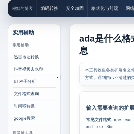
编码转换
安全加固
格式化与前端
网
程默的博客
实用辅助
ada是什么格
常用辅助
息
迅雷地址转换
抖音视频去水印
本工具收集各类扩展名文件
方式。遇到自己不清楚的
BT种子分析
文件格式查询
时间戳转换
输入需要查询的扩展
google搜索
常见文件格式:
ape
cue
xsd
xxe
8bs
短网址工具