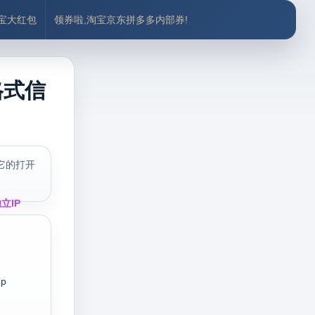
付宝大红包
领券啦,淘宝京东拼多多内部券!
格式信
它的打开
立IP
p