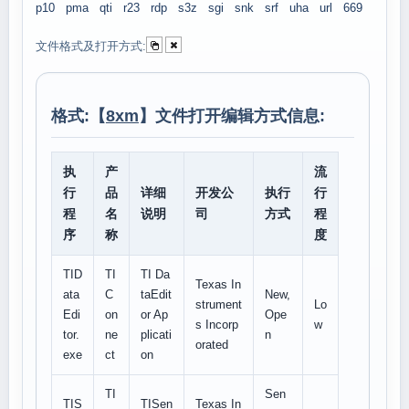
p10
pma
qti
r23
rdp
s3z
sgi
snk
srf
uha
url
669
文件格式及打开方式:
格式:【
8xm
】文件打开编辑方式信息:
执
产
流
行
品
详细
开发公
执行
行
程
名
说明
司
方式
程
序
称
度
TID
TI
TI Da
Texas In
ata
C
taEdit
New,
strument
Lo
Edi
on
or Ap
Ope
s Incorp
w
tor.
ne
plicati
n
orated
exe
ct
on
TI
Sen
TIS
TISen
Texas In