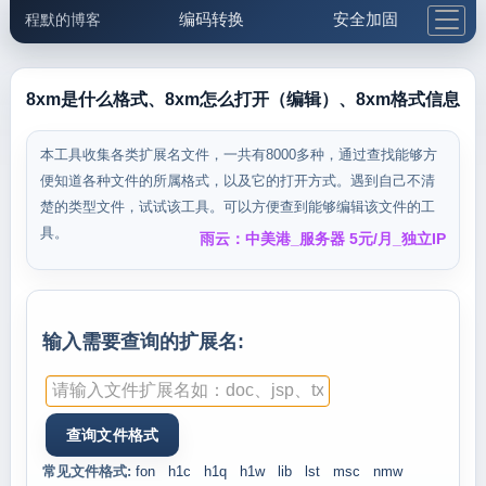
编码转换
安全加固
程默的博客
格式化与前端
网络工具
IP与域名
邮件工具
生活便民
更多工具
8xm是什么格式、8xm怎么打开（编辑）、8xm格式信息
5.1支付宝大红包
本工具收集各类扩展名文件，一共有8000多种，通过查找能够方
便知道各种文件的所属格式，以及它的打开方式。遇到自己不清
楚的类型文件，试试该工具。可以方便查到能够编辑该文件的工
具。
雨云：中美港_服务器 5元/月_独立IP
输入需要查询的扩展名:
常见文件格式:
fon
h1c
h1q
h1w
lib
lst
msc
nmw