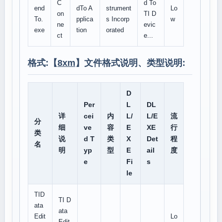
C
d To
end
dTo A
strument
Lo
on
TI D
To.
pplica
s Incorp
w
ne
evic
exe
tion
orated
ct
e...
格式:【
8xm
】文件格式说明、类型说明:
D
Per
L
DL
详
cei
内
L/
L/E
流
分
细
ve
容
E
XE
行
类
说
d T
类
X
Det
程
名
明
yp
型
E
ail
度
e
Fi
s
le
TID
TI D
ata
ata
Edit
Lo
Edit