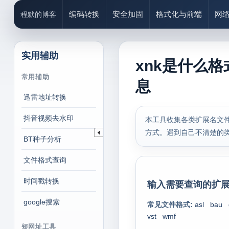
编码转换
安全加固
格式化与前端
网
程默的博客
实用辅助
xnk是什么格
常用辅助
息
迅雷地址转换
抖音视频去水印
本工具收集各类扩展名文件
方式。遇到自己不清楚的
BT种子分析
文件格式查询
时间戳转换
输入需要查询的扩展
google搜索
常见文件格式:
asl
bau
vst
wmf
短网址工具