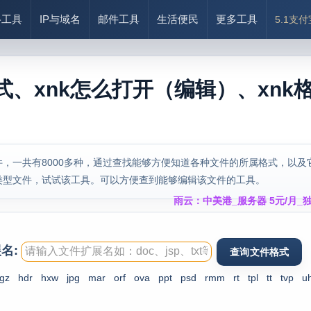
络工具
IP与域名
邮件工具
生活便民
更多工具
5.1支
式、xnk怎么打开（编辑）、xnk
，一共有8000多种，通过查找能够方便知道各种文件的所属格式，以及
类型文件，试试该工具。可以方便查到能够编辑该文件的工具。
雨云：中美港_服务器 5元/月_独
名:
gz
hdr
hxw
jpg
mar
orf
ova
ppt
psd
rmm
rt
tpl
tt
tvp
u