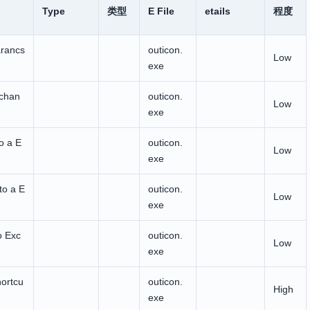
Type
类型
E File
etails
程度
rancs
outicon.
Low
exe
xchan
outicon.
Low
exe
o a E
outicon.
Low
exe
to a E
outicon.
Low
exe
o Exc
outicon.
Low
exe
ortcu
outicon.
High
exe