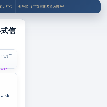
付宝大红包
领券啦,淘宝京东拼多多内部券!
格式信
它的打开
立IP
ha
vb