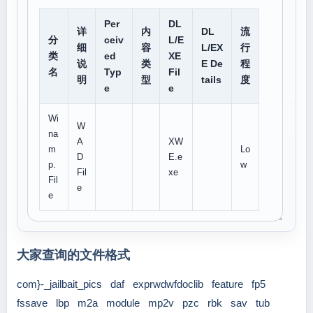
Per
DL
详
内
DL
流
分
ceiv
L/E
细
容
L/EX
行
类
ed
XE
说
类
E De
程
名
Typ
Fil
明
型
tails
度
e
e
Wi
W
na
A
XW
m
Lo
D
E.e
p.
w
Fil
xe
Fil
e
e
大家查询的文件格式
com}-_jailbait_pics
daf
exprwdwfdoclib
feature
fp5
fssave
lbp
m2a
module
mp2v
pzc
rbk
sav
tub