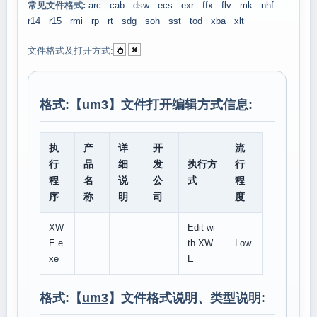
常见文件格式:
arc
cab
dsw
ecs
exr
ffx
flv
mk
nhf
r14
r15
rmi
rp
rt
sdg
soh
sst
tod
xba
xlt
文件格式及打开方式:
格式:【
um3
】文件打开编辑方式信息:
执
产
详
开
流
行
品
细
发
执行方
行
程
名
说
公
式
程
序
称
明
司
度
XW
Edit wi
E.e
th XW
Low
xe
E
格式:【
um3
】文件格式说明、类型说明: