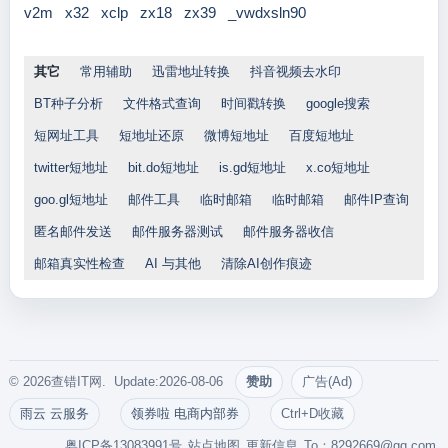
v2m
x32
xclp
zx18
zx39
_vwdxsln90
其它
常用辅助
迅雷地址转换
抖音视频去水印
BT种子分析
文件格式查询
时间戳转换
google搜索
短网址工具
短地址还原
微博短地址
百度短地址
twitter短地址
bit.do短地址
is.gd短地址
x.co短地址
goo.gl短地址
邮件工具
临时邮箱
临时邮箱
邮件IP查询
匿名邮件发送
邮件服务器测试
邮件服务器收信
邮箱真实性检查
AI 与其他
清除AI创作痕迹
© 2026查错IT网. Update:2026-08-06
赞助
广告(Ad)
雨云 云服务
领券啦 电商内部券
Ctrl+D收藏
粤ICP备13083991号
站点地图
更新信息
To：
8292669@qq.com