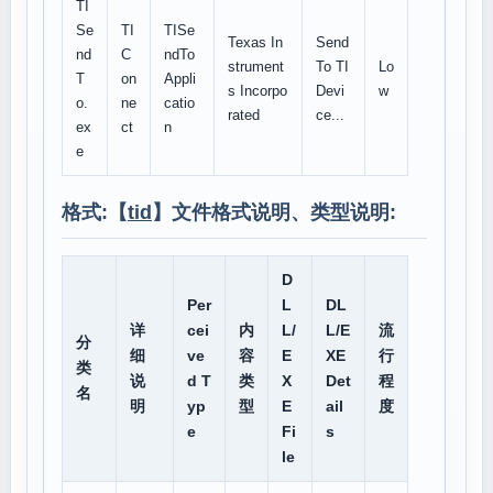
TI
Se
TI
TISe
Texas In
Send
nd
C
ndTo
strument
To TI
Lo
T
on
Appli
s Incorpo
Devi
w
o.
ne
catio
rated
ce...
ex
ct
n
e
格式:【
tid
】文件格式说明、类型说明:
D
Per
L
DL
详
cei
内
L/
L/E
流
分
细
ve
容
E
XE
行
类
说
d T
类
X
Det
程
名
明
yp
型
E
ail
度
e
Fi
s
le