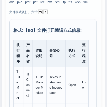
odp
p7c
pmr
pst
rec
rwz
smi
tp
tts
wsh
xm
文件格式及打开方式:
格式:【
tid
】文件打开编辑方式信息:
执
产
流
行
品
详细
开发公
执行
行
程
名
说明
司
方式
程
序
称
度
TI
TI
Fil
TIFile
Texas In
C
e
Mana
strument
Lo
on
Open
M
ger M
s Incorpo
w
ne
n.
odule
rated
ct
dll