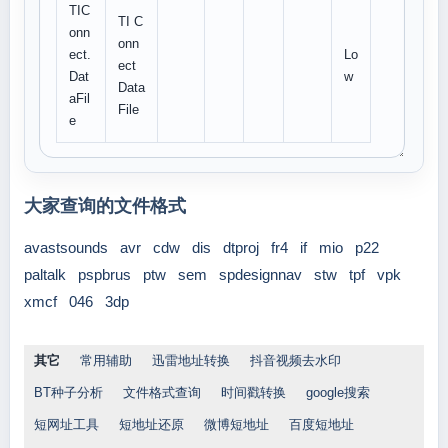
TIC
TI C
onn
onn
ect.
Lo
ect
Dat
w
Data
aFil
File
e
大家查询的文件格式
avastsounds
avr
cdw
dis
dtproj
fr4
if
mio
p22
paltalk
pspbrus
ptw
sem
spdesignnav
stw
tpf
vpk
xmcf
046
3dp
其它
常用辅助
迅雷地址转换
抖音视频去水印
BT种子分析
文件格式查询
时间戳转换
google搜索
短网址工具
短地址还原
微博短地址
百度短地址