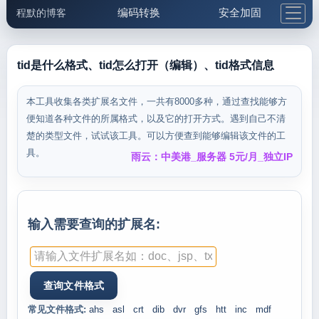
编码转换
安全加固
程默的博客
格式化与前端
网络工具
IP与域名
邮件工具
生活便民
更多工具
tid是什么格式、tid怎么打开（编辑）、tid格式信息
5.1支付宝大红包
本工具收集各类扩展名文件，一共有8000多种，通过查找能够方
便知道各种文件的所属格式，以及它的打开方式。遇到自己不清
楚的类型文件，试试该工具。可以方便查到能够编辑该文件的工
具。
雨云：中美港_服务器 5元/月_独立IP
输入需要查询的扩展名:
常见文件格式:
ahs
asl
crt
dib
dvr
gfs
htt
inc
mdf