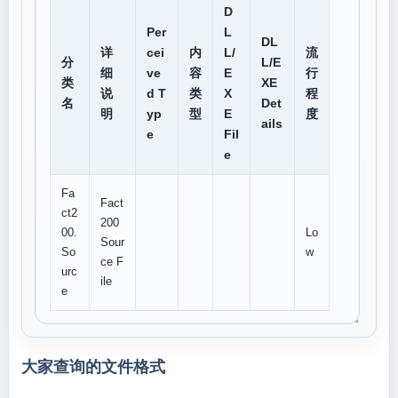
D
Per
L
DL
详
cei
内
L/
流
分
L/E
细
ve
容
E
行
类
XE
说
d T
类
X
程
名
Det
明
yp
型
E
度
ails
e
Fil
e
Fa
Fact
ct2
200
00.
Lo
Sour
So
w
ce F
urc
ile
e
大家查询的文件格式