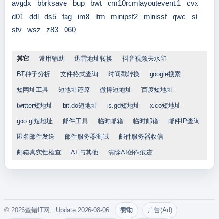
avgdx
bbrksave
bup
bwt
cm10rcmlayoutevent.1
cvx
d01
ddl
ds5
fag
im8
ltm
minipsf2
minissf
qwc
st
stv
wsz
z83
060
其它
常用辅助
迅雷地址转换
抖音视频去水印
BT种子分析
文件格式查询
时间戳转换
google搜索
短网址工具
短地址还原
微博短地址
百度短地址
twitter短地址
bit.do短地址
is.gd短地址
x.co短地址
goo.gl短地址
邮件工具
临时邮箱
临时邮箱
邮件IP查询
匿名邮件发送
邮件服务器测试
邮件服务器收信
邮箱真实性检查
AI 与其他
清除AI创作痕迹
© 2026查错IT网. Update:2026-08-06
赞助
广告(Ad)