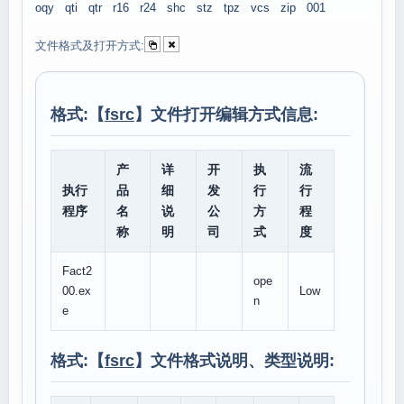
oqy
qti
qtr
r16
r24
shc
stz
tpz
vcs
zip
001
文件格式及打开方式:
格式:【
fsrc
】文件打开编辑方式信息:
产
详
开
执
流
执行
品
细
发
行
行
程序
名
说
公
方
程
称
明
司
式
度
Fact2
ope
00.ex
Low
n
e
格式:【
fsrc
】文件格式说明、类型说明: