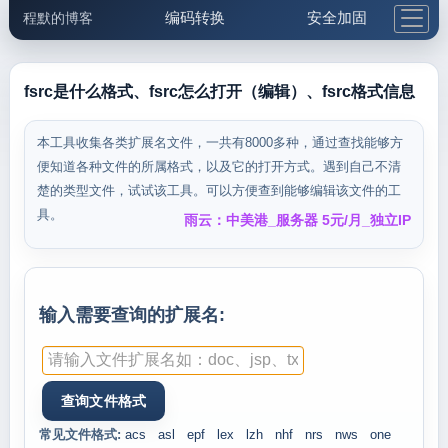
编码转换
安全加固
程默的博客
格式化与前端
网络工具
IP与域名
邮件工具
生活便民
更多工具
fsrc是什么格式、fsrc怎么打开（编辑）、fsrc格式信息
5.1支付宝大红包
本工具收集各类扩展名文件，一共有8000多种，通过查找能够方
便知道各种文件的所属格式，以及它的打开方式。遇到自己不清
楚的类型文件，试试该工具。可以方便查到能够编辑该文件的工
具。
雨云：中美港_服务器 5元/月_独立IP
输入需要查询的扩展名:
常见文件格式:
acs
asl
epf
lex
lzh
nhf
nrs
nws
one