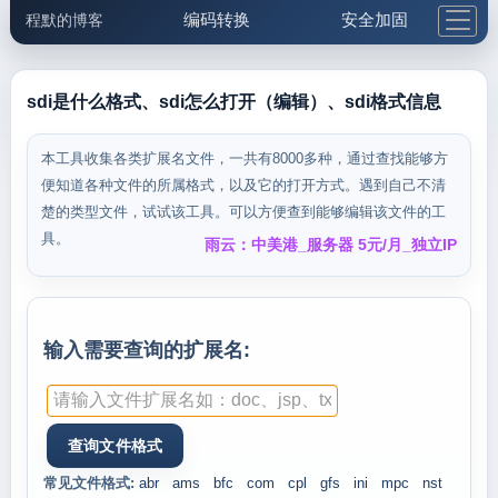
编码转换
安全加固
程默的博客
格式化与前端
网络工具
IP与域名
邮件工具
生活便民
更多工具
sdi是什么格式、sdi怎么打开（编辑）、sdi格式信息
5.1支付宝大红包
本工具收集各类扩展名文件，一共有8000多种，通过查找能够方
便知道各种文件的所属格式，以及它的打开方式。遇到自己不清
楚的类型文件，试试该工具。可以方便查到能够编辑该文件的工
具。
雨云：中美港_服务器 5元/月_独立IP
输入需要查询的扩展名:
常见文件格式:
abr
ams
bfc
com
cpl
gfs
ini
mpc
nst