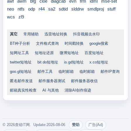
awf
awm
bfg
cloe
diagcab
evn
frm
idml
mse-set
neo
ntfs
odp
r44
sa2
sdtid
slddrw
smdlproj
stuff
wcs
zl9
其它
常用辅助
迅雷地址转换
抖音视频去水印
BT种子分析
文件格式查询
时间戳转换
google搜索
短网址工具
短地址还原
微博短地址
百度短地址
twitter短地址
bit.do短地址
is.gd短地址
x.co短地址
goo.gl短地址
邮件工具
临时邮箱
临时邮箱
邮件IP查询
匿名邮件发送
邮件服务器测试
邮件服务器收信
邮箱真实性检查
AI 与其他
清除AI创作痕迹
© 2026查错IT网. Update:2026-08-06
赞助
广告(Ad)