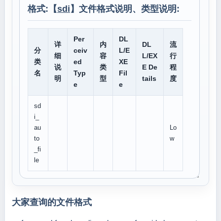
格式:【
sdi
】文件格式说明、类型说明:
Per
DL
详
内
DL
流
分
ceiv
L/E
细
容
L/EX
行
类
ed
XE
说
类
E De
程
名
Typ
Fil
明
型
tails
度
e
e
sd
i_
au
Lo
to
w
_fi
le
大家查询的文件格式