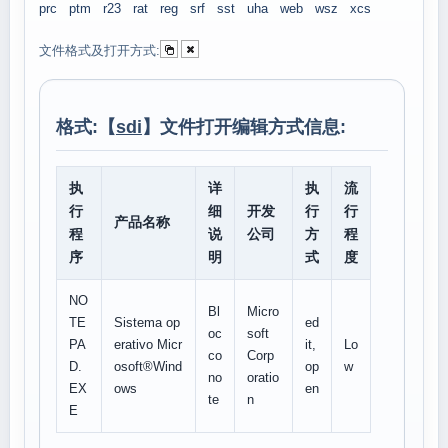
prc
ptm
r23
rat
reg
srf
sst
uha
web
wsz
xcs
文件格式及打开方式:
格式:【
sdi
】文件打开编辑方式信息:
执
详
执
流
行
细
开发
行
行
产品名称
程
说
公司
方
程
序
明
式
度
NO
Bl
Micro
TE
Sistema op
ed
oc
soft
PA
erativo Micr
it,
Lo
co
Corp
D.
osoft®Wind
op
w
no
oratio
EX
ows
en
te
n
E