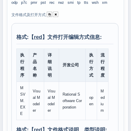
odp
p7c
pmr
pst
rec
rwz
smi
tp
tts
wsh
xm
文件格式及打开方式:
格式:【
red
】文件打开编辑方式信息:
执
产
详
执
流
行
品
细
行
行
开发公司
程
名
说
方
程
序
称
明
式
度
M
Visu
Visu
M
SV
Rational S
al M
al M
op
ed
M.
oftware Cor
odel
odel
en
iu
EX
poration
er
er
m
E
格式:【
red
】文件格式说明、类型说明: