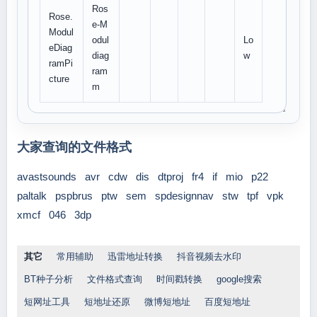
Ros
Rose.
e-M
Modul
odul
Lo
eDiag
diag
w
ramPi
ram
cture
m
大家查询的文件格式
avastsounds
avr
cdw
dis
dtproj
fr4
if
mio
p22
paltalk
pspbrus
ptw
sem
spdesignnav
stw
tpf
vpk
xmcf
046
3dp
其它
常用辅助
迅雷地址转换
抖音视频去水印
BT种子分析
文件格式查询
时间戳转换
google搜索
短网址工具
短地址还原
微博短地址
百度短地址