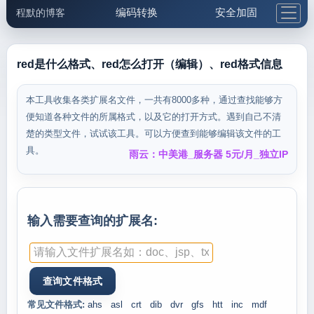
编码转换
安全加固
程默的博客
格式化与前端
网络工具
IP与域名
邮件工具
生活便民
更多工具
red是什么格式、red怎么打开（编辑）、red格式信息
5.1支付宝大红包
本工具收集各类扩展名文件，一共有8000多种，通过查找能够方
便知道各种文件的所属格式，以及它的打开方式。遇到自己不清
楚的类型文件，试试该工具。可以方便查到能够编辑该文件的工
具。
雨云：中美港_服务器 5元/月_独立IP
输入需要查询的扩展名:
常见文件格式:
ahs
asl
crt
dib
dvr
gfs
htt
inc
mdf