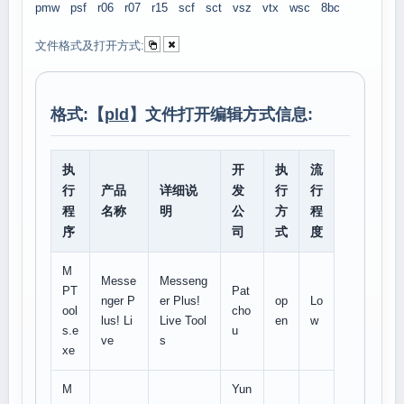
pmw
psf
r06
r07
r15
scf
sct
vsz
vtx
wsc
8bc
文件格式及打开方式:
格式:【
pld
】文件打开编辑方式信息:
执
开
执
流
行
产品
详细说
发
行
行
程
名称
明
公
方
程
序
司
式
度
M
Messe
Messeng
PT
Pat
nger P
er Plus!
op
Lo
ool
cho
lus! Li
Live Tool
en
w
s.e
u
ve
s
xe
M
Yun