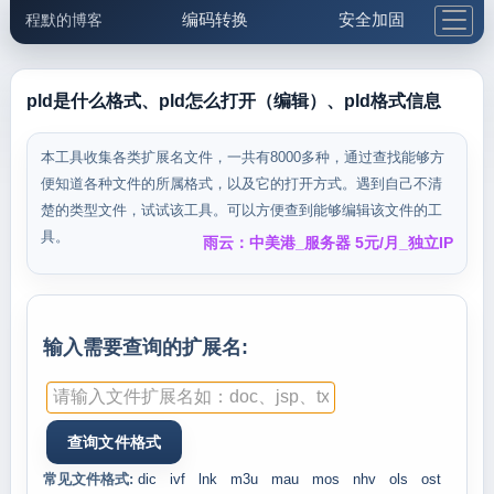
编码转换
安全加固
程默的博客
格式化与前端
网络工具
IP与域名
邮件工具
生活便民
更多工具
pld是什么格式、pld怎么打开（编辑）、pld格式信息
5.1支付宝大红包
本工具收集各类扩展名文件，一共有8000多种，通过查找能够方
便知道各种文件的所属格式，以及它的打开方式。遇到自己不清
楚的类型文件，试试该工具。可以方便查到能够编辑该文件的工
具。
雨云：中美港_服务器 5元/月_独立IP
输入需要查询的扩展名:
常见文件格式:
dic
ivf
lnk
m3u
mau
mos
nhv
ols
ost