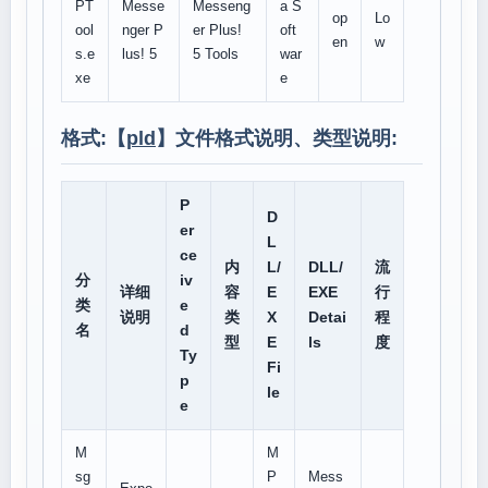
PT
Messe
Messeng
a S
op
Lo
ool
nger P
er Plus!
oft
en
w
s.e
lus! 5
5 Tools
war
xe
e
格式:【
pld
】文件格式说明、类型说明:
P
D
er
L
ce
内
L/
DLL/
流
分
iv
详细
容
E
EXE
行
类
e
说明
类
X
Detai
程
名
d
型
E
ls
度
Ty
Fi
p
le
e
M
M
sg
P
Mess