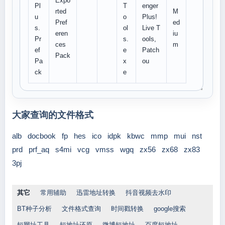
Expo
Pl
T
enger
rted
M
u
o
Plus!
Pref
ed
s.
ol
Live T
eren
iu
Pr
s.
ools,
ces
m
ef
e
Patch
Pack
Pa
x
ou
ck
e
大家查询的文件格式
alb
docbook
fp
hes
ico
idpk
kbwc
mmp
mui
nst
prd
prf_aq
s4mi
vcg
vmss
wgq
zx56
zx68
zx83
3pj
其它
常用辅助
迅雷地址转换
抖音视频去水印
BT种子分析
文件格式查询
时间戳转换
google搜索
短网址工具
短地址还原
微博短地址
百度短地址