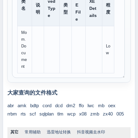
类
ved
XE
说
类
E
程
名
Typ
Det
明
型
Fil
度
e
ails
e
Mo
m.
Do
Lo
cu
w
me
nt
大家查询的文件格式
abr
amk
bdtp
cord
dcd
dm2
ffo
lwc
mb
oex
rrbm
rts
scf
sqlplan
tlm
wcp
x08
zmb
zx40
005
其它
常用辅助
迅雷地址转换
抖音视频去水印