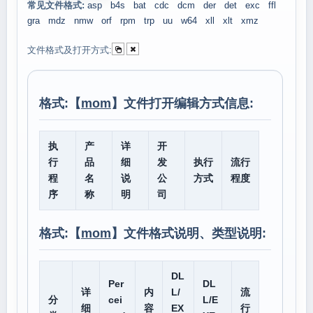
常见文件格式:
asp
b4s
bat
cdc
dcm
der
det
exc
ffl
gra
mdz
nmw
orf
rpm
trp
uu
w64
xll
xlt
xmz
文件格式及打开方式:
格式:【
mom
】文件打开编辑方式信息:
执
产
详
开
行
品
细
发
执行
流行
程
名
说
公
方式
程度
序
称
明
司
格式:【
mom
】文件格式说明、类型说明:
DL
Per
DL
详
内
L/
流
分
cei
L/E
细
容
EX
行