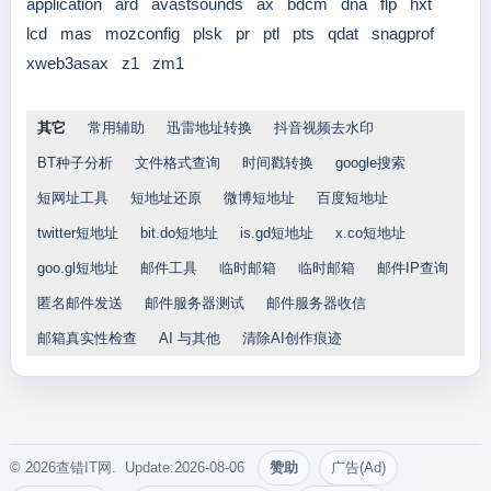
application
ard
avastsounds
ax
bdcm
dna
flp
hxt
lcd
mas
mozconfig
plsk
pr
ptl
pts
qdat
snagprof
xweb3asax
z1
zm1
其它
常用辅助
迅雷地址转换
抖音视频去水印
BT种子分析
文件格式查询
时间戳转换
google搜索
短网址工具
短地址还原
微博短地址
百度短地址
twitter短地址
bit.do短地址
is.gd短地址
x.co短地址
goo.gl短地址
邮件工具
临时邮箱
临时邮箱
邮件IP查询
匿名邮件发送
邮件服务器测试
邮件服务器收信
邮箱真实性检查
AI 与其他
清除AI创作痕迹
© 2026查错IT网. Update:2026-08-06
赞助
广告(Ad)