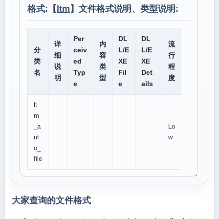
格式:【
ltm
】文件格式说明、类型说明:
Per
DL
DL
详
内
流
分
ceiv
L/E
L/E
细
容
行
类
ed
XE
XE
说
类
程
名
Typ
Fil
Det
明
型
度
e
e
ails
lt
m
_a
Lo
ut
w
o_
file
大家查询的文件格式