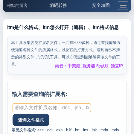
编码转换
安全加固
程默的博客
格式化与前端
网络工具
IP与域名
邮件工具
生活便民
更多工具
ltm是什么格式、ltm怎么打开（编辑）、ltm格式信息
5.1支付宝大红包
本工具收集各类扩展名文件，一共有8000多种，通过查找能够方
便知道各种文件的所属格式，以及它的打开方式。遇到自己不清
楚的类型文件，试试该工具。可以方便查到能够编辑该文件的工
具。
雨云：中美港_服务器 5元/月_独立IP
输入需要查询的扩展名:
常见文件格式:
ase
dct
exp
h1f
htt
ins
lnk
mdn
mds