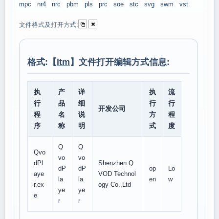
mpc
nr4
nrc
pbm
pls
prc
soe
stc
svg
swm
vst
文件格式及打开方式:
格式:【
ltm
】文件打开编辑方式信息:
执
产
详
执
流
行
品
细
行
行
开发公司
程
名
说
方
程
序
称
明
式
度
Q
Q
Qvo
vo
vo
dPl
Shenzhen Q
dP
dP
op
Lo
aye
VOD Technol
la
la
en
w
r.ex
ogy Co.,Ltd
ye
ye
e
r
r