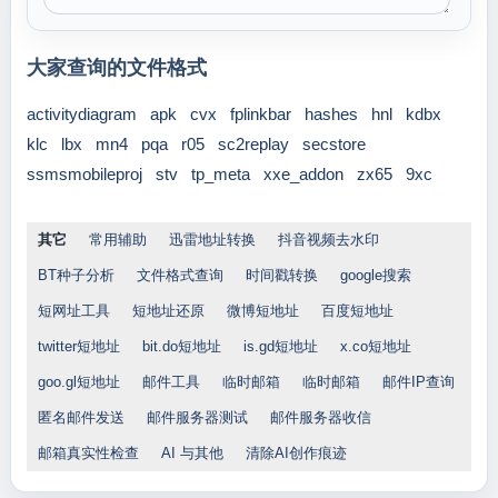
大家查询的文件格式
activitydiagram
apk
cvx
fplinkbar
hashes
hnl
kdbx
klc
lbx
mn4
pqa
r05
sc2replay
secstore
ssmsmobileproj
stv
tp_meta
xxe_addon
zx65
9xc
其它
常用辅助
迅雷地址转换
抖音视频去水印
BT种子分析
文件格式查询
时间戳转换
google搜索
短网址工具
短地址还原
微博短地址
百度短地址
twitter短地址
bit.do短地址
is.gd短地址
x.co短地址
goo.gl短地址
邮件工具
临时邮箱
临时邮箱
邮件IP查询
匿名邮件发送
邮件服务器测试
邮件服务器收信
邮箱真实性检查
AI 与其他
清除AI创作痕迹