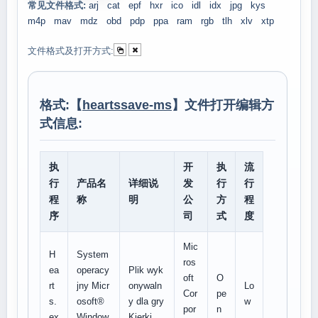
常见文件格式:
arj
cat
epf
hxr
ico
idl
idx
jpg
kys
m4p
mav
mdz
obd
pdp
ppa
ram
rgb
tlh
xlv
xtp
文件格式及打开方式:
格式:【
heartssave-ms
】文件打开编辑方
式信息:
执
开
执
流
行
产品名
详细说
发
行
行
程
称
明
公
方
程
序
司
式
度
Mic
H
System
ros
ea
operacy
Plik wyk
oft
O
rt
jny Micr
onywaln
Lo
Cor
pe
s.
osoft®
y dla gry
w
por
n
ex
Window
Kierki