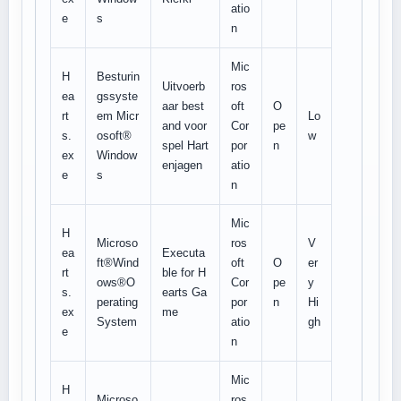
atio
e
s
n
Mic
H
Besturin
Uitvoerb
ros
ea
gssyste
aar best
oft
O
rt
em Micr
Lo
and voor
Cor
pe
s.
osoft®
w
spel Hart
por
n
ex
Window
enjagen
atio
e
s
n
Mic
H
Microso
ros
V
ea
Executa
ft®Wind
oft
O
er
rt
ble for H
ows®O
Cor
pe
y
s.
earts Ga
perating
por
n
Hi
ex
me
System
atio
gh
e
n
Mic
H
Microso
ros