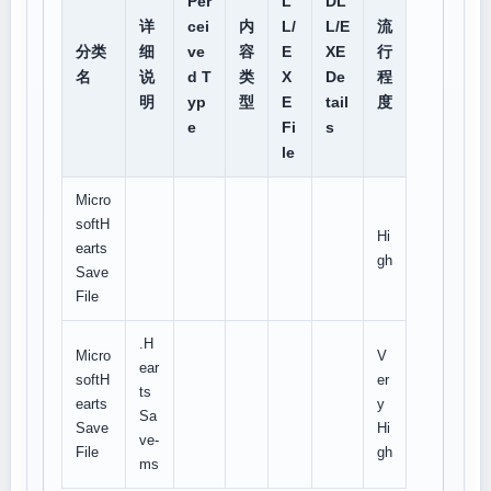
Per
L
DL
详
cei
内
L/
L/E
流
分类
细
ve
容
E
XE
行
名
说
d T
类
X
De
程
明
yp
型
E
tail
度
e
Fi
s
le
Micro
softH
Hi
earts
gh
Save
File
.H
Micro
V
ear
softH
er
ts
earts
y
Sa
Save
Hi
ve-
File
gh
ms