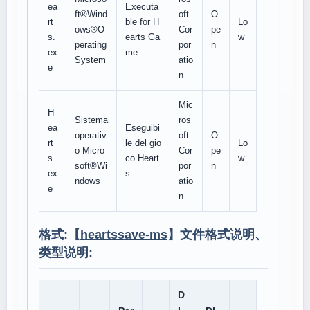
ea
Executa
ft®Wind
oft
O
rt
ble for H
Lo
ows®O
Cor
pe
s.
earts Ga
w
perating
por
n
ex
me
System
atio
e
n
Mic
H
Sistema
ros
ea
Eseguibi
operativ
oft
O
rt
le del gio
Lo
o Micro
Cor
pe
s.
co Heart
w
soft®Wi
por
n
ex
s
ndows
atio
e
n
格式:【
heartssave-ms
】文件格式说明、
类型说明:
D