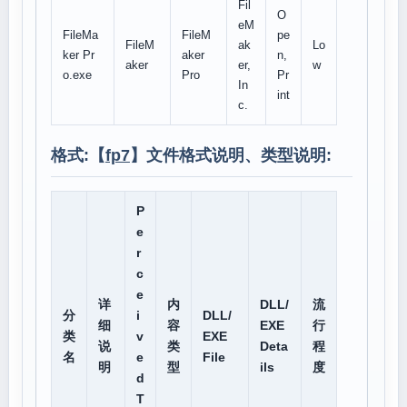
Fil
O
eM
FileMa
FileM
pe
FileM
ak
Lo
ker Pr
aker
n,
aker
er,
w
o.exe
Pro
Pr
In
int
c.
格式:【
fp7
】文件格式说明、类型说明:
P
e
r
c
e
详
内
DLL/
流
分
i
DLL/
细
容
EXE
行
类
v
EXE
说
类
Deta
程
名
e
File
明
型
ils
度
d
T