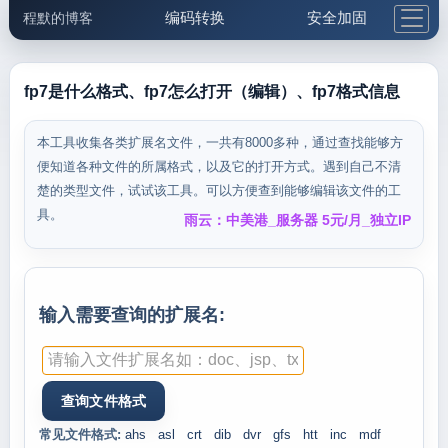
编码转换
安全加固
程默的博客
格式化与前端
网络工具
IP与域名
邮件工具
生活便民
更多工具
fp7是什么格式、fp7怎么打开（编辑）、fp7格式信息
5.1支付宝大红包
本工具收集各类扩展名文件，一共有8000多种，通过查找能够方
便知道各种文件的所属格式，以及它的打开方式。遇到自己不清
楚的类型文件，试试该工具。可以方便查到能够编辑该文件的工
具。
雨云：中美港_服务器 5元/月_独立IP
输入需要查询的扩展名:
常见文件格式:
ahs
asl
crt
dib
dvr
gfs
htt
inc
mdf