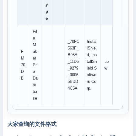
y
p
e
Fil
e
_70FC
Instal
M
563F_
lShiel
F
ak
B95A
d, Ins
M
er
_11D6
tallSh
Lo
70
Pr
_9279
ield S
w
D
o
_0006
oftwa
B
Da
5BDD
re Co
ta
4C5A
rp.
ba
se
大家查询的文件格式