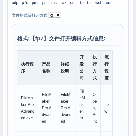
odp
p7c
pmr
pst
rec
rwz
smi
tp
tts
wsh
xm
文件格式及打开方式:
格式:【
fp7
】文件打开编辑方式信息:
开
执
流
执行程
产品
详细
发
行
行
序
名称
说明
公
方
程
司
式
度
Fil
FileM
FileM
O
FileMa
eM
aker
aker
pe
ker Pro
ak
Lo
Pro A
Pro A
n,
Advanc
er,
w
dvanc
dvanc
Pr
ed.exe
In
ed
ed
int
c.