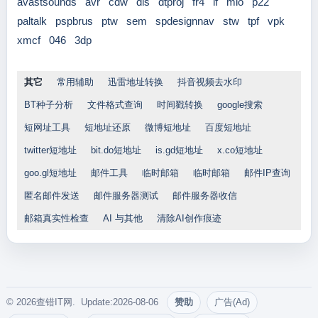
avastsounds
avr
cdw
dis
dtproj
fr4
if
mio
p22
paltalk
pspbrus
ptw
sem
spdesignnav
stw
tpf
vpk
xmcf
046
3dp
其它
常用辅助
迅雷地址转换
抖音视频去水印
BT种子分析
文件格式查询
时间戳转换
google搜索
短网址工具
短地址还原
微博短地址
百度短地址
twitter短地址
bit.do短地址
is.gd短地址
x.co短地址
goo.gl短地址
邮件工具
临时邮箱
临时邮箱
邮件IP查询
匿名邮件发送
邮件服务器测试
邮件服务器收信
邮箱真实性检查
AI 与其他
清除AI创作痕迹
© 2026查错IT网. Update:2026-08-06
赞助
广告(Ad)