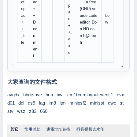
ot
ad
+ : a free
p
ep
+
(GNU) so
a
ad
+
urce code
Lo
d
+
D
editor, Do
w
+
+
oc
n HO do
+.
_fi
u
n.h@free.
e
le
m
fr
x
en
e
t
大家查询的文件格式
avgdx
bbrksave
bup
bwt
cm10rcmlayoutevent.1
cvx
d01
ddl
ds5
fag
im8
ltm
minipsf2
minissf
qwc
st
stv
wsz
z83
060
其它
常用辅助
迅雷地址转换
抖音视频去水印