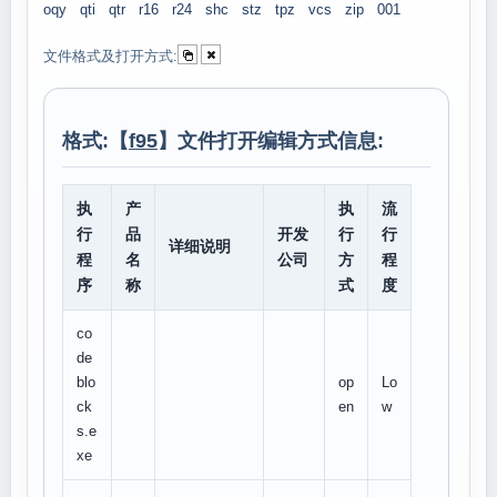
oqy
qti
qtr
r16
r24
shc
stz
tpz
vcs
zip
001
文件格式及打开方式:
格式:【
f95
】文件打开编辑方式信息:
执
产
执
流
行
品
开发
行
行
详细说明
程
名
公司
方
程
序
称
式
度
co
de
blo
op
Lo
ck
en
w
s.e
xe