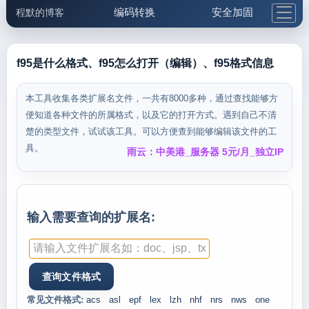
编码转换
安全加固
程默的博客
格式化与前端
网络工具
IP与域名
邮件工具
生活便民
更多工具
f95是什么格式、f95怎么打开（编辑）、f95格式信息
5.1支付宝大红包
本工具收集各类扩展名文件，一共有8000多种，通过查找能够方
便知道各种文件的所属格式，以及它的打开方式。遇到自己不清
楚的类型文件，试试该工具。可以方便查到能够编辑该文件的工
具。
雨云：中美港_服务器 5元/月_独立IP
输入需要查询的扩展名:
常见文件格式:
acs
asl
epf
lex
lzh
nhf
nrs
nws
one