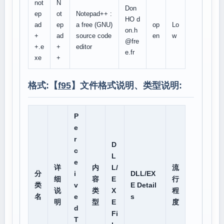
not
N
Don
ep
ot
Notepad++ :
HO d
ad
ep
a free (GNU)
op
Lo
on.h
+
ad
source code
en
w
@fre
+.e
+
editor
e.fr
xe
+
格式:【
f95
】文件格式说明、类型说明:
P
e
r
D
c
L
e
详
内
L/
流
分
i
DLL/EX
细
容
E
行
类
v
E Detail
说
类
X
程
名
e
s
明
型
E
度
d
Fi
T