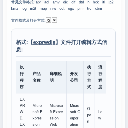
常见文件格式:
abr
acl
amv
dic
dif
dtd
h
hxk
itl
jp2
kmz
log
m2t
map
nrw
odt
ogx
pmr
trc
xbm
文件格式及打开方式:
格式:【
exprwdjs
】文件打开编辑方式信
息:
执
执
流
行
产品
详细说
开发
行
行
程
名称
明
公司
方
程
序
式
度
EX
PR
Micro
Microso
Micro
O
W
soft E
ft Expre
soft C
Lo
pe
D.
xpres
ssion
orpor
w
n
EX
sion
Web
ation