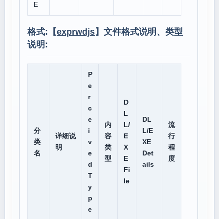
E
格式:【
exprwdjs
】文件格式说明、类型
说明:
P
e
r
D
c
L
e
DL
内
L/
流
分
i
L/E
详细说
容
E
行
类
v
XE
明
类
X
程
名
e
Det
型
E
度
d
ails
Fi
T
le
y
p
e