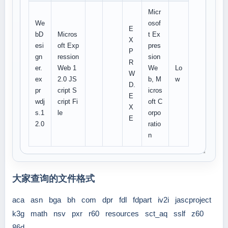
Micr
We
osof
E
bD
Micros
t Ex
X
esi
oft Exp
pres
P
gn
ression
sion
R
er.
Web 1
We
Lo
W
ex
2.0 JS
b, M
w
D.
pr
cript S
icros
E
wdj
cript Fi
oft C
X
s.1
le
orpo
E
2.0
ratio
n
大家查询的文件格式
aca
asn
bga
bh
com
dpr
fdl
fdpart
iv2i
jascproject
k3g
math
nsv
pxr
r60
resources
sct_aq
sslf
z60
86d