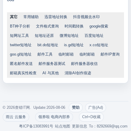
其它
常用辅助
迅雷地址转换
抖音视频去水印
BT种子分析
文件格式查询
时间戳转换
google搜索
短网址工具
短地址还原
微博短地址
百度短地址
twitter短地址
bit.do短地址
is.gd短地址
x.co短地址
goo.gl短地址
邮件工具
临时邮箱
临时邮箱
邮件IP查询
匿名邮件发送
邮件服务器测试
邮件服务器收信
邮箱真实性检查
AI 与其他
清除AI创作痕迹
© 2026查错IT网. Update:2026-08-06
赞助
广告(Ad)
雨云 云服务
领券啦 电商内部券
Ctrl+D收藏
粤ICP备13083991号
站点地图
更新信息
To：
8292669@qq.com