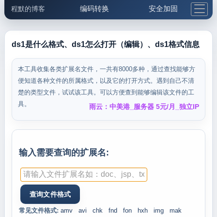
编码转换
安全加固
程默的博客
格式化与前端
网络工具
IP与域名
邮件工具
生活便民
更多工具
ds1是什么格式、ds1怎么打开（编辑）、ds1格式信息
5.1支付宝大红包
本工具收集各类扩展名文件，一共有8000多种，通过查找能够方
便知道各种文件的所属格式，以及它的打开方式。遇到自己不清
楚的类型文件，试试该工具。可以方便查到能够编辑该文件的工
具。
雨云：中美港_服务器 5元/月_独立IP
输入需要查询的扩展名:
常见文件格式:
amv
avi
chk
fnd
fon
hxh
img
mak