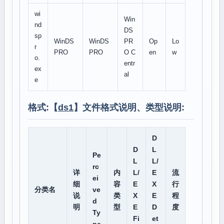
wi
Win
nd
DS
sp
WinDS
WinDS
PR
Op
Lo
r
PRO
PRO
O C
en
w
o.
entr
ex
al
e
格式:【
ds1
】文件格式说明、类型说明:
D
D
L
Pe
L
L/
rc
详
内
L/
E
流
ei
细
容
E
X
行
分类名
ve
说
类
X
E
程
d
明
型
E
D
度
Ty
Fi
et