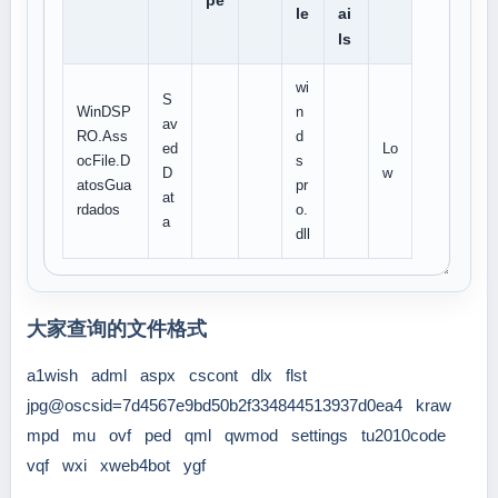
pe
le
ai
ls
wi
S
WinDSP
n
av
RO.Ass
d
ed
Lo
ocFile.D
s
D
w
atosGua
pr
at
rdados
o.
a
dll
大家查询的文件格式
a1wish
adml
aspx
cscont
dlx
flst
jpg@oscsid=7d4567e9bd50b2f334844513937d0ea4
kraw
mpd
mu
ovf
ped
qml
qwmod
settings
tu2010code
vqf
wxi
xweb4bot
ygf