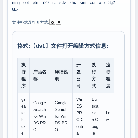
mng
obt
ptm
r29
rc
sdv
shc
smi
xdr
xtp
3g2
8bx
文件格式及打开方式:
格式:【
ds1
】文件打开编辑方式信息:
执
开
执
流
行
产品名
详细说
发
行
行
程
称
明
公
方
程
序
司
式
度
gs
Win
Bu
Google
Google
ea
DS
sca
Search
Search
rc
PR
r e
Lo
for Win
for Win
h.
O C
n G
w
DS PR
DS PR
ex
entr
oog
O
O
e
al
le