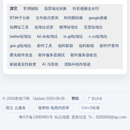
其它
常用辅助
迅雷地址转换
抖音视频去水印
BT种子分析
文件格式查询
时间戳转换
google搜索
短网址工具
短地址还原
微博短地址
百度短地址
twitter短地址
bit.do短地址
is.gd短地址
x.co短地址
goo.gl短地址
邮件工具
临时邮箱
临时邮箱
邮件IP查询
匿名邮件发送
邮件服务器测试
邮件服务器收信
邮箱真实性检查
AI 与其他
清除AI创作痕迹
© 2026查错IT网. Update:2026-08-06
赞助
广告(Ad)
雨云 云服务
领券啦 电商内部券
Ctrl+D收藏
粤ICP备13083991号
站点地图
更新信息
To：
8292669@qq.com