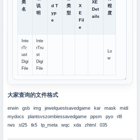
类
XE
说
d T
类
X
程
名
Det
明
yp
型
E
度
ails
e
Fil
e
Inte
Inte
rTr
rTru
Lo
ust
st
w
Digi
Digi
File
File
大家查询的文件格式
erwin
gsb
img
jewelquestsavedgame
kar
mask
midi
mydocs
plantsvszombiessavedgame
ppsm
pyo
rl8
rws
sl25
tk5
tp_meta
wqc
xda
zhtml
035