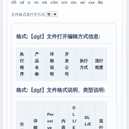
r05
raf
rc
rm
rnk
s3m
sch
shc
wri
xxe
8bi
文件格式及打开方式:
格式:【
dgf
】文件打开编辑方式信息:
执
产
详
开
行
品
细
发
执行
流行
程
名
说
公
方式
程度
序
称
明
司
格式:【
dgf
】文件格式说明、类型说明:
D
Per
L
DL
详
cei
内
L/
流
分
L/E
细
ve
容
E
行