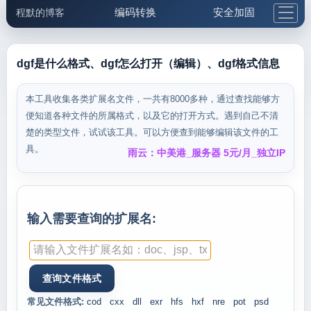
编码转换
安全加固
程默的博客
格式化与前端
网络工具
IP与域名
邮件工具
生活便民
更多工具
dgf是什么格式、dgf怎么打开（编辑）、dgf格式信息
5.1支付宝大红包
本工具收集各类扩展名文件，一共有8000多种，通过查找能够方
便知道各种文件的所属格式，以及它的打开方式。遇到自己不清
楚的类型文件，试试该工具。可以方便查到能够编辑该文件的工
具。
雨云：中美港_服务器 5元/月_独立IP
输入需要查询的扩展名:
常见文件格式:
cod
cxx
dll
exr
hfs
hxf
nre
pot
psd