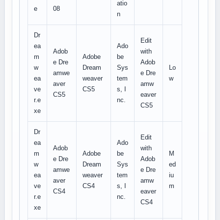
atio
e
08
n
Dr
Edit
ea
Ado
Adob
with
m
Adobe
be
e Dre
Adob
w
Dream
Sys
Lo
amwe
e Dre
ea
weaver
tem
w
aver
amw
ve
CS5
s, I
CS5
eaver
r.e
nc.
CS5
xe
Dr
Edit
ea
Ado
Adob
with
m
Adobe
be
M
e Dre
Adob
w
Dream
Sys
ed
amwe
e Dre
ea
weaver
tem
iu
aver
amw
ve
CS4
s, I
m
CS4
eaver
r.e
nc.
CS4
xe