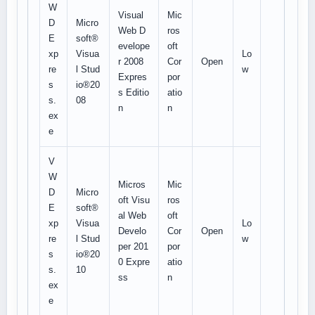
W
Visual
Mic
D
Micro
Web D
ros
E
soft®
evelope
oft
xp
Visua
Lo
r 2008
Cor
Open
re
l Stud
w
Expres
por
s
io®20
s Editio
atio
s.
08
n
n
ex
e
V
W
Micros
Mic
D
Micro
oft Visu
ros
E
soft®
al Web
oft
xp
Visua
Lo
Develo
Cor
Open
re
l Stud
w
per 201
por
s
io®20
0 Expre
atio
s.
10
ss
n
ex
e