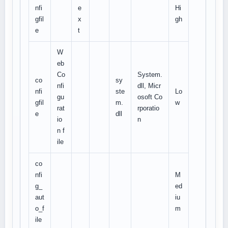
nfi
e
Hi
gfil
x
gh
e
t
W
eb
Co
System.
co
sy
nfi
dll, Micr
nfi
ste
Lo
gu
osoft Co
gfil
m.
w
rat
rporatio
e
dll
io
n
n f
ile
co
nfi
M
g_
ed
aut
iu
o_f
m
ile