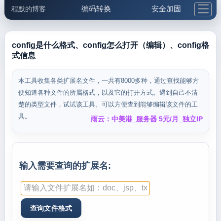
编码转换
安全加固
程默的博客
格式化与前端
网络工具
IP与域名
邮件工具
生活便民
更多工具
config是什么格式、config怎么打开（编辑）、config格
式信息
5.1支付宝大红包
本工具收集各类扩展名文件，一共有8000多种，通过查找能够方
便知道各种文件的所属格式，以及它的打开方式。遇到自己不清
楚的类型文件，试试该工具。可以方便查到能够编辑该文件的工
具。
雨云：中美港_服务器 5元/月_独立IP
输入需要查询的扩展名: