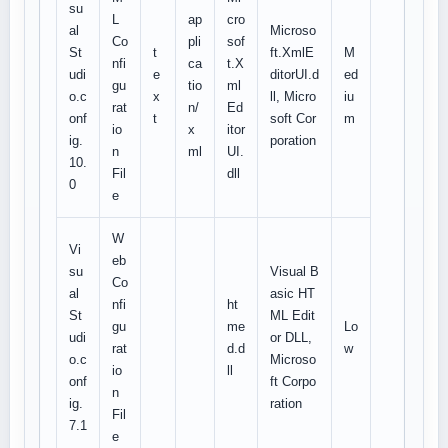
su
L
ap
cro
al
Microso
Co
pli
sof
St
t
ft.XmlE
M
nfi
ca
t.X
udi
e
ditorUI.d
ed
gu
tio
ml
o.c
x
ll, Micro
iu
rat
n/
Ed
onf
t
soft Cor
m
io
x
itor
ig.
poration
n
ml
UI.
10.
Fil
dll
0
e
W
Vi
eb
su
Visual B
Co
al
asic HT
nfi
ht
St
ML Edit
gu
me
Lo
udi
or DLL,
rat
d.d
w
o.c
Microso
io
ll
onf
ft Corpo
n
ig.
ration
Fil
7.1
e