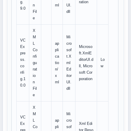
g.
ration
n
ml
UI.
9.0
Fil
dll
e
X
M
Mi
VC
L
ap
cro
Ex
Microso
Co
pli
sof
pre
ft.XmlE
nfi
ca
t.X
ss.
ditorUI.d
Lo
gu
tio
ml
co
ll, Micro
w
rat
n/
Ed
nfi
soft Cor
io
x
itor
g.1
poration
n
ml
UI.
0.0
Fil
dll
e
X
M
Mi
VC
L
ap
cro
Ex
Xml Edi
Co
pli
sof
pre
tor Reso