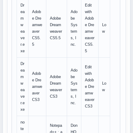
Dr
Edit
ea
Adob
Ado
with
m
e Dre
Adobe
be
Adob
w
amwe
Dream
Sys
e Dre
Lo
ea
aver
weaver
tem
amw
w
ve
CS5.
CS5.5
s, I
eaver
r.e
5
nc.
CS5.
xe
5
Dr
Edit
ea
Ado
Adob
with
m
Adobe
be
e Dre
Adob
w
Dream
Sys
Lo
amwe
e Dre
ea
weaver
tem
w
aver
amw
ve
CS3
s, I
CS3
eaver
r.e
nc.
CS3
xe
no
Notepa
Don
te
d++ : a
HO