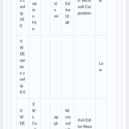
s.c
ll, Micro
w
rat
n/
Ed
onf
soft Cor
io
x
itor
ig.
poration
n
ml
UI.
10.
Fil
dll
0
e
V
W
DE
xpr
Lo
es
w
s.c
onf
ig.
9.0
X
V
M
Mi
W
L
ap
cro
Xml Edi
DE
Co
pli
sof
tor Reso