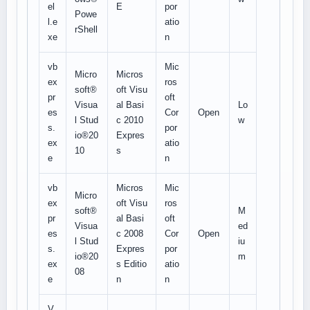
el
E
por
Powe
l.e
atio
rShell
xe
n
vb
Mic
Micro
Micros
ex
ros
soft®
oft Visu
pr
oft
Visua
al Basi
Lo
es
Cor
Open
l Stud
c 2010
w
s.
por
io®20
Expres
ex
atio
10
s
e
n
vb
Micros
Mic
Micro
ex
oft Visu
ros
soft®
M
pr
al Basi
oft
Visua
ed
es
c 2008
Cor
Open
l Stud
iu
s.
Expres
por
io®20
m
ex
s Editio
atio
08
e
n
n
V