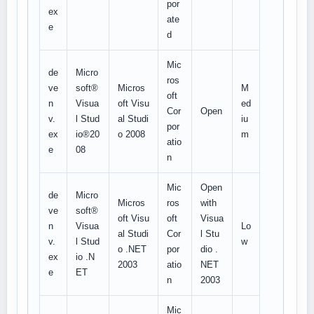
por
ex
ate
e
d
Mic
de
Micro
ros
ve
soft®
Micros
M
oft
n
Visua
oft Visu
ed
Cor
Open
v.
l Stud
al Studi
iu
por
ex
io®20
o 2008
m
atio
e
08
n
Mic
Open
de
Micro
Micros
ros
with
ve
soft®
oft Visu
oft
Visua
n
Visua
Lo
al Studi
Cor
l Stu
v.
l Stud
w
o .NET
por
dio .
ex
io .N
2003
atio
NET
e
ET
n
2003
Mic