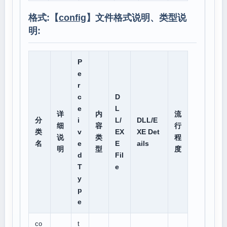
格式:【
config
】文件格式说明、类型说
明:
P
e
r
c
D
e
L
详
内
流
分
i
L/
DLL/E
细
容
行
类
v
EX
XE Det
说
类
程
名
e
E
ails
明
型
度
d
Fil
T
e
y
p
e
co
t