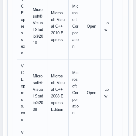
C
Mic
Micro
E
Micros
ros
soft®
xp
oft Visu
oft
Visua
Lo
re
al C++
Cor
Open
l Stud
w
s
2010 E
por
io®20
s.
xpress
atio
10
ex
n
e
V
C
Mic
Micro
Micros
E
ros
soft®
oft Visu
xp
oft
Visua
al C++
Lo
re
Cor
Open
l Stud
2008 E
w
s
por
io®20
xpress
s.
atio
08
Edition
ex
n
e
V