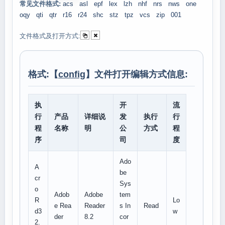
常见文件格式:
acs
asl
epf
lex
lzh
nhf
nrs
nws
one
oqy
qti
qtr
r16
r24
shc
stz
tpz
vcs
zip
001
文件格式及打开方式:
格式:【
config
】文件打开编辑方式信息:
执
开
流
行
产品
详细说
发
执行
行
程
名称
明
公
方式
程
序
司
度
Ado
A
be
cr
Sys
o
Adob
Adobe
tem
R
Lo
e Rea
Reader
s In
Read
d3
w
der
8.2
cor
2.