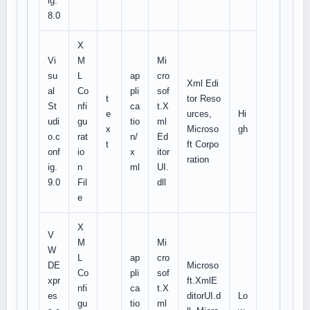
ig.
8.0
X
Vi
M
Mi
su
L
ap
cro
Xml Edi
al
Co
pli
sof
t
tor Reso
St
nfi
ca
t.X
e
urces,
Hi
udi
gu
tio
ml
x
Microso
gh
o.c
rat
n/
Ed
t
ft Corpo
onf
io
x
itor
ration
ig.
n
ml
UI.
9.0
Fil
dll
e
X
V
M
Mi
W
L
ap
cro
DE
Microso
Co
pli
sof
xpr
ft.XmlE
nfi
ca
t.X
es
ditorUI.d
Lo
gu
tio
ml