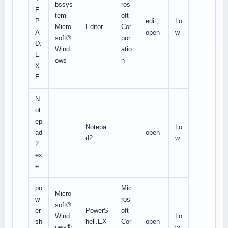
bssys
ros
E
tem
oft
P
edit,
Lo
Micro
Editor
Cor
A
open
w
soft®
por
D.
Wind
atio
E
ows
n
X
E
N
ot
ep
Notepa
Lo
ad
open
d2
w
2.
ex
e
po
Mic
Micro
w
ros
soft®
er
PowerS
oft
Wind
Lo
sh
hell.EX
Cor
open
ows®
w