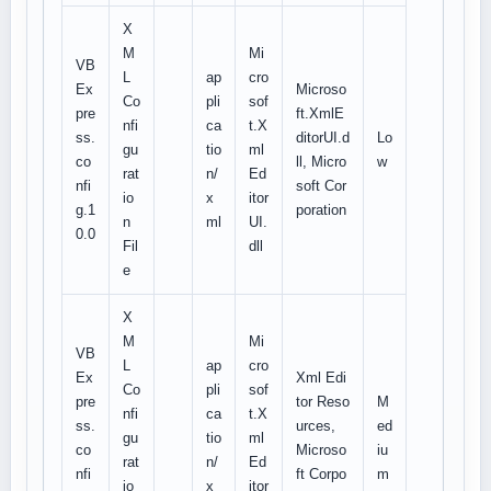
X
M
Mi
VB
L
ap
cro
Ex
Microso
Co
pli
sof
pre
ft.XmlE
nfi
ca
t.X
ss.
ditorUI.d
Lo
gu
tio
ml
co
ll, Micro
w
rat
n/
Ed
nfi
soft Cor
io
x
itor
g.1
poration
n
ml
UI.
0.0
Fil
dll
e
X
M
Mi
VB
L
ap
cro
Ex
Xml Edi
Co
pli
sof
pre
tor Reso
M
nfi
ca
t.X
ss.
urces,
ed
gu
tio
ml
co
Microso
iu
rat
n/
Ed
nfi
ft Corpo
m
io
x
itor