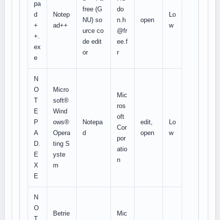
pa
free (G
do
d
Notep
Lo
NU) so
n.h
open
+
ad++
w
urce co
@fr
+.
de edit
ee.f
ex
or
r
e
N
O
Micro
Mic
T
soft®
ros
E
Wind
oft
P
ows®
Notepa
edit,
Lo
Cor
A
Opera
d
open
w
por
D.
ting S
atio
E
yste
n
X
m
E
N
O
Betrie
Mic
T