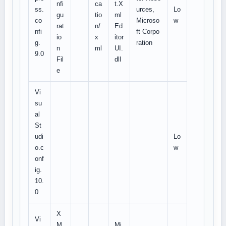
nfi
ca
t.X
ss.
urces,
Lo
gu
tio
ml
co
Microso
w
rat
n/
Ed
nfi
ft Corpo
io
x
itor
g.
ration
n
ml
UI.
9.0
Fil
dll
e
Vi
su
al
St
udi
Lo
o.c
w
onf
ig.
10.
0
X
Vi
M
Mi