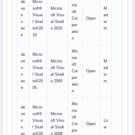
de
Micro
ros
ve
soft®
Micros
M
oft
n
Visua
oft Visu
ed
Cor
Open
v.
l Stud
al Studi
iu
por
ex
io®20
o 2010
m
atio
e
10
n
Mic
de
Micro
ros
ve
soft®
Micros
M
oft
n
Visua
oft Visu
ed
Cor
Open
v.
l Stud
al Studi
iu
por
ex
io®20
o 2005
m
atio
e
05
n
Mic
de
Micro
ros
ve
soft®
Micros
oft
n
Visua
oft Visu
Lo
Cor
Open
v.
l Stud
al Studi
w
por
ex
io®20
o 2008