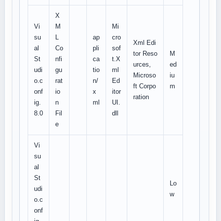
X
Vi
M
Mi
su
L
ap
cro
Xml Edi
al
Co
pli
sof
tor Reso
M
St
nfi
ca
t.X
urces,
ed
udi
gu
tio
ml
Microso
iu
o.c
rat
n/
Ed
ft Corpo
m
onf
io
x
itor
ration
ig.
n
ml
UI.
8.0
Fil
dll
e
Vi
su
al
St
Lo
udi
w
o.c
onf