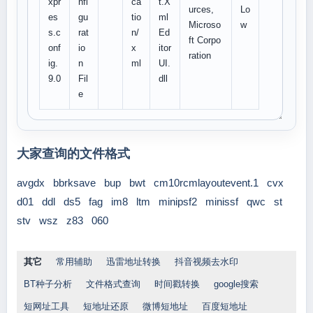
xpr
nfi
ca
t.X
urces,
Lo
es
gu
tio
ml
Microso
w
s.c
rat
n/
Ed
ft Corpo
onf
io
x
itor
ration
ig.
n
ml
UI.
9.0
Fil
dll
e
大家查询的文件格式
avgdx
bbrksave
bup
bwt
cm10rcmlayoutevent.1
cvx
d01
ddl
ds5
fag
im8
ltm
minipsf2
minissf
qwc
st
stv
wsz
z83
060
其它
常用辅助
迅雷地址转换
抖音视频去水印
BT种子分析
文件格式查询
时间戳转换
google搜索
短网址工具
短地址还原
微博短地址
百度短地址