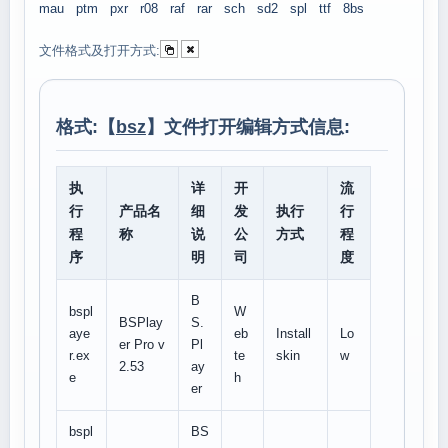
mau
ptm
pxr
r08
raf
rar
sch
sd2
spl
ttf
8bs
文件格式及打开方式:
格式:【
bsz
】文件打开编辑方式信息:
执
详
开
流
行
产品名
细
发
执行
行
程
称
说
公
方式
程
序
明
司
度
B
bspl
W
BSPlay
S.
aye
eb
Install
Lo
er Pro v
Pl
r.ex
te
skin
w
2.53
ay
e
h
er
bspl
BS