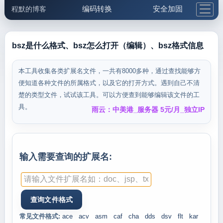
编码转换
安全加固
程默的博客
格式化与前端
网络工具
IP与域名
邮件工具
生活便民
更多工具
bsz是什么格式、bsz怎么打开（编辑）、bsz格式信息
5.1支付宝大红包
本工具收集各类扩展名文件，一共有8000多种，通过查找能够方
便知道各种文件的所属格式，以及它的打开方式。遇到自己不清
楚的类型文件，试试该工具。可以方便查到能够编辑该文件的工
具。
雨云：中美港_服务器 5元/月_独立IP
输入需要查询的扩展名:
常见文件格式:
ace
acv
asm
caf
cha
dds
dsv
flt
kar