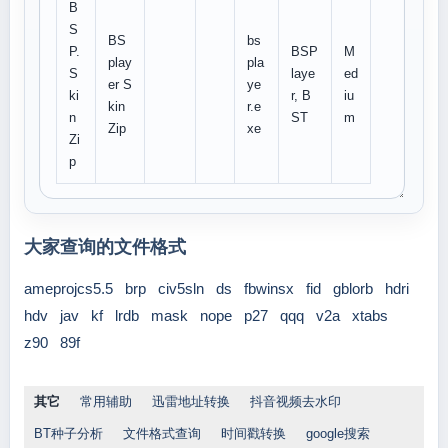
B
S
BS
bs
P.
BSP
M
play
pla
S
laye
ed
er S
ye
ki
r, B
iu
kin
r.e
n
ST
m
Zip
xe
Zi
p
大家查询的文件格式
ameprojcs5.5
brp
civ5sln
ds
fbwinsx
fid
gblorb
hdri
hdv
jav
kf
lrdb
mask
nope
p27
qqq
v2a
xtabs
z90
89f
其它
常用辅助
迅雷地址转换
抖音视频去水印
BT种子分析
文件格式查询
时间戳转换
google搜索