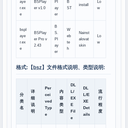
aye
BSPlay
Pl
B
Lo
install
r.ex
er v1.0
ay
ST
w
e
er
B
bspl
W
BSPlay
S.
Nainst
aye
eb
Lo
er Pro v
Pl
alovat
r.ex
te
w
2.43
ay
skin
e
h
er
格式:【
bsz
】文件格式说明、类型说明:
DL
Per
DL
详
内
L/
流
分
cei
L/E
细
容
EX
行
类
ved
XE
说
类
E
程
名
Typ
Det
明
型
Fil
度
e
ails
e