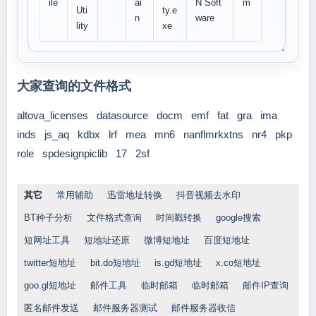
ile
ai
N Soft
m
Uti
ty.e
n
ware
lity
xe
大家查询的文件格式
altova_licenses
datasource
docm
emf
fat
gra
ima
inds
js_aq
kdbx
lrf
mea
mn6
nanflmrkxtns
nr4
pkp
role
spdesignpiclib
17
2sf
其它
常用辅助
迅雷地址转换
抖音视频去水印
BT种子分析
文件格式查询
时间戳转换
google搜索
短网址工具
短地址还原
微博短地址
百度短地址
twitter短地址
bit.do短地址
is.gd短地址
x.co短地址
goo.gl短地址
邮件工具
临时邮箱
临时邮箱
邮件IP查询
匿名邮件发送
邮件服务器测试
邮件服务器收信