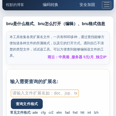
编码转换
安全加固
程默的博客
格式化与前端
网络工具
IP与域名
邮件工具
生活便民
更多工具
bru是什么格式、bru怎么打开（编辑）、bru格式信息
5.1支付宝大红包
本工具收集各类扩展名文件，一共有8000多种，通过查找能够方
便知道各种文件的所属格式，以及它的打开方式。遇到自己不清
楚的类型文件，试试该工具。可以方便查到能够编辑该文件的工
具。
雨云：中美港_服务器 5元/月_独立IP
输入需要查询的扩展名:
常见文件格式:
ade
cfg
cr2
elm
fad
fnd
htt
inl
lzh