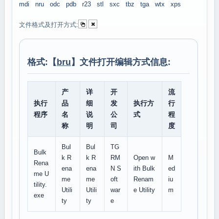
mdi
nru
odc
pdb
r23
stl
sxc
tbz
tga
wtx
xps
文件格式及打开方式:
格式:【
bru
】文件打开编辑方式信息:
产
详
开
流
执行
品
细
发
执行方
行
程序
名
说
公
式
程
称
明
司
度
Bul
Bul
TG
Bulk
k R
k R
RM
Open w
M
Rena
ena
ena
N S
ith Bulk
ed
me U
me
me
oft
Renam
iu
tility.
Utili
Utili
war
e Utility
m
exe
ty
ty
e