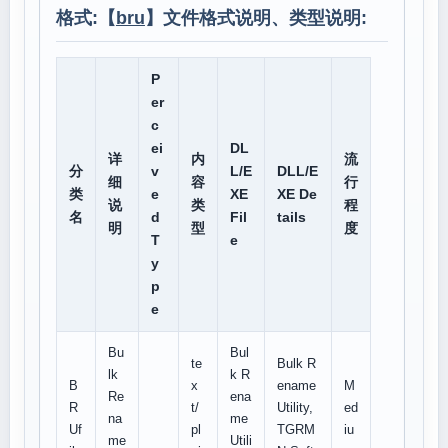
格式:【
bru
】文件格式说明、类型说明:
P
er
c
ei
DL
详
内
流
分
v
L/E
DLL/E
细
容
行
类
e
XE
XE De
说
类
程
名
d
Fil
tails
明
型
度
T
e
y
p
e
Bu
Bul
te
Bulk R
lk
k R
B
x
ename
M
Re
ena
R
t/
Utility,
ed
na
me
Uf
pl
TGRM
iu
me
Utili