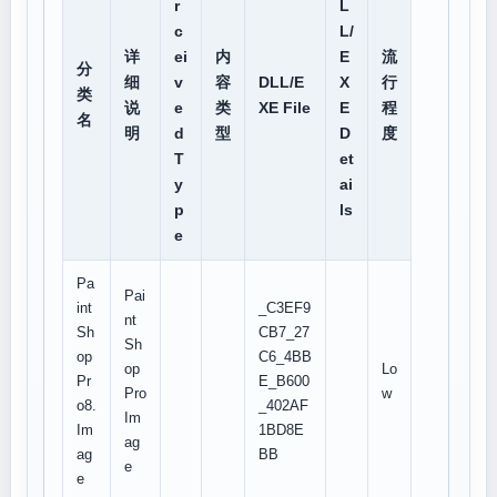
r
L
c
L/
详
ei
内
E
流
分
细
v
容
DLL/E
X
行
类
说
e
类
XE File
E
程
名
明
d
型
D
度
T
et
y
ai
p
ls
e
Pa
Pai
int
_C3EF9
nt
Sh
CB7_27
Sh
op
C6_4BB
op
Lo
Pr
E_B600
Pro
w
o8.
_402AF
Im
Im
1BD8E
ag
ag
BB
e
e