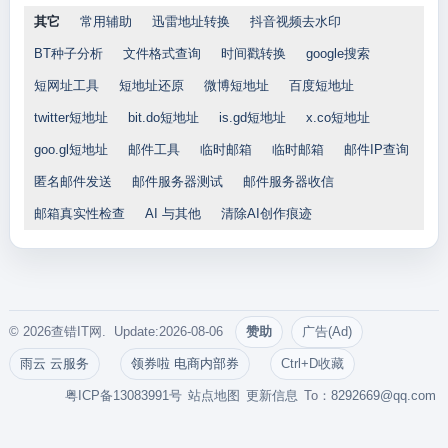
其它
常用辅助
迅雷地址转换
抖音视频去水印
BT种子分析
文件格式查询
时间戳转换
google搜索
短网址工具
短地址还原
微博短地址
百度短地址
twitter短地址
bit.do短地址
is.gd短地址
x.co短地址
goo.gl短地址
邮件工具
临时邮箱
临时邮箱
邮件IP查询
匿名邮件发送
邮件服务器测试
邮件服务器收信
邮箱真实性检查
AI 与其他
清除AI创作痕迹
© 2026查错IT网. Update:2026-08-06
赞助
广告(Ad)
雨云 云服务
领券啦 电商内部券
Ctrl+D收藏
粤ICP备13083991号
站点地图
更新信息
To：
8292669@qq.com