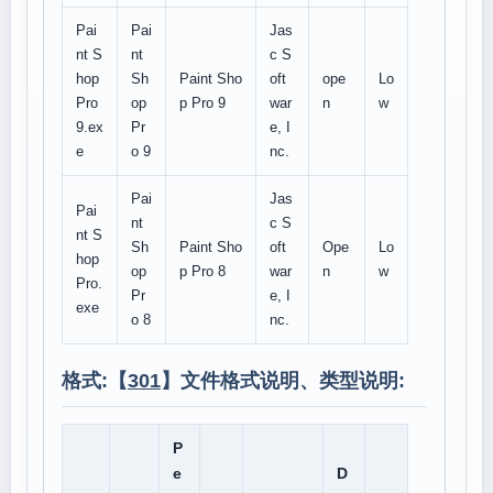
Pai
Pai
Jas
nt S
nt
c S
hop
Sh
Paint Sho
oft
ope
Lo
Pro
op
p Pro 9
war
n
w
9.ex
Pr
e, I
e
o 9
nc.
Pai
Jas
Pai
nt
c S
nt S
Sh
Paint Sho
oft
Ope
Lo
hop
op
p Pro 8
war
n
w
Pro.
Pr
e, I
exe
o 8
nc.
格式:【
301
】文件格式说明、类型说明:
P
e
D