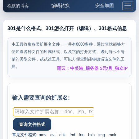
编码转换
安全加固
程默的博客
格式化与前端
网络工具
IP与域名
邮件工具
生活便民
更多工具
301是什么格式、301怎么打开（编辑）、301格式信息
5.1支付宝大红包
本工具收集各类扩展名文件，一共有8000多种，通过查找能够方
便知道各种文件的所属格式，以及它的打开方式。遇到自己不清
楚的类型文件，试试该工具。可以方便查到能够编辑该文件的工
具。
雨云：中美港_服务器 5元/月_独立IP
输入需要查询的扩展名:
常见文件格式:
amv
avi
chk
fnd
fon
hxh
img
mak