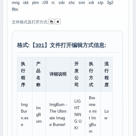
mng
obt
ptm
r29
rc
sdv
shc
smi
xdr
xtp
3g2
8bx
文件格式及打开方式:
格式:【
301
】文件打开编辑方式信息:
执
产
开
执
流
行
品
发
行
行
详细说明
程
名
公
方
程
序
称
司
式
度
Bre
LIG
Img
ImgBurn -
nne
Im
HT
Bur
The Ultim
n mi
Lo
gB
NIN
n.ex
ate Imag
t Im
w
urn
G U
e
e Burner!
gBu
K!
rn