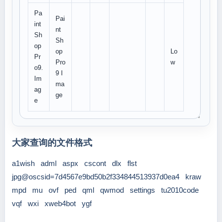
Pa
Pai
int
nt
Sh
Sh
op
op
Lo
Pr
Pro
w
o9.
9 I
Im
ma
ag
ge
e
大家查询的文件格式
a1wish
adml
aspx
cscont
dlx
flst
jpg@oscsid=7d4567e9bd50b2f334844513937d0ea4
kraw
mpd
mu
ovf
ped
qml
qwmod
settings
tu2010code
vqf
wxi
xweb4bot
ygf