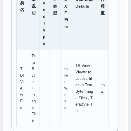
类
v
说
类
X
Details
程
名
e
明
型
E
度
d
Fi
T
le
y
p
e
Te
ra
TBIView -
T
B
tb
Viewer to
BI
yt
ivi
access fil
Vi
e
e
es in Tera
Lo
e
I
w.
Byte Imag
w
w
m
e
e Files., T
Fil
ag
x
eraByte, I
e
e
e
nc.
Fil
e