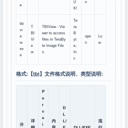
U
n
e
K!
Te
tbi
T
TBIView - Vie
ra
vi
BI
wer to access
B
e
ope
Lo
Vi
files in TeraBy
yt
w.
n
w
e
te Image File
e,
ex
w
s.
In
e
c.
格式:【
tbi
】文件格式说明、类型说明:
P
e
r
D
c
L
e
详
内
L/
流
分
i
细
容
E
DLL/EXE
行