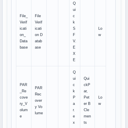
Q
ui
File_
File
c
Verif
Verif
k
icati
icati
S
Lo
on_
on D
F
w
Data
atab
V.
base
ase
E
X
E
Q
ui
Qui
PAR
c
ckP
PAR
_Re
k
ar,
Rec
cove
P
Pet
Lo
over
ry_V
a
er B
w
y Vo
olum
r.
Cle
lume
e
e
men
x
ts