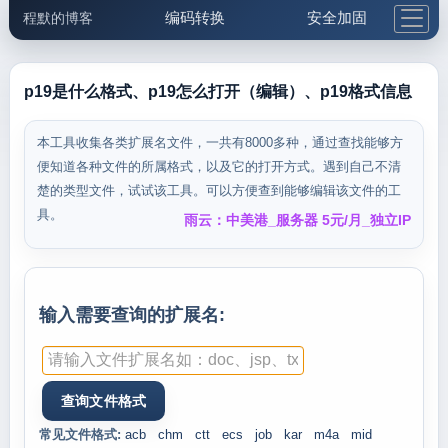
编码转换
安全加固
程默的博客
格式化与前端
网络工具
IP与域名
邮件工具
生活便民
更多工具
p19是什么格式、p19怎么打开（编辑）、p19格式信息
5.1支付宝大红包
本工具收集各类扩展名文件，一共有8000多种，通过查找能够方
便知道各种文件的所属格式，以及它的打开方式。遇到自己不清
楚的类型文件，试试该工具。可以方便查到能够编辑该文件的工
具。
雨云：中美港_服务器 5元/月_独立IP
输入需要查询的扩展名:
常见文件格式:
acb
chm
ctt
ecs
job
kar
m4a
mid