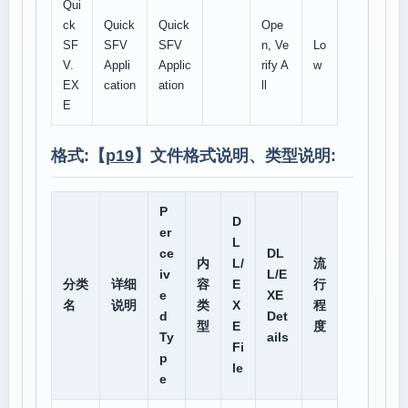
Qui
ck
Quick
Quick
Ope
SF
SFV
SFV
n, Ve
Lo
V.
Appli
Applic
rify A
w
EX
cation
ation
ll
E
格式:【
p19
】文件格式说明、类型说明:
P
D
er
L
ce
DL
内
L/
流
iv
L/E
分类
详细
容
E
行
e
XE
名
说明
类
X
程
d
Det
型
E
度
Ty
ails
Fi
p
le
e