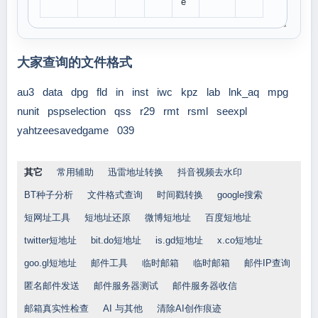
e
大家查询的文件格式
au3
data
dpg
fld
in
inst
iwc
kpz
lab
lnk_aq
mpg
nunit
pspselection
qss
r29
rmt
rsml
seexpl
yahtzeesavedgame
039
其它
常用辅助
迅雷地址转换
抖音视频去水印
BT种子分析
文件格式查询
时间戳转换
google搜索
短网址工具
短地址还原
微博短地址
百度短地址
twitter短地址
bit.do短地址
is.gd短地址
x.co短地址
goo.gl短地址
邮件工具
临时邮箱
临时邮箱
邮件IP查询
匿名邮件发送
邮件服务器测试
邮件服务器收信
邮箱真实性检查
AI 与其他
清除AI创作痕迹