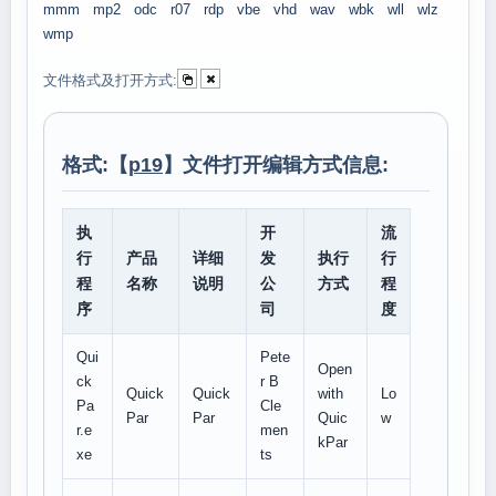
mmm
mp2
odc
r07
rdp
vbe
vhd
wav
wbk
wll
wlz
wmp
文件格式及打开方式:
格式:【
p19
】文件打开编辑方式信息:
执
开
流
行
产品
详细
发
执行
行
程
名称
说明
公
方式
程
序
司
度
Qui
Pete
Open
ck
r B
Quick
Quick
with
Lo
Pa
Cle
Par
Par
Quic
w
r.e
men
kPar
xe
ts