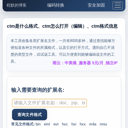
编码转换
安全加固
程默的博客
格式化与前端
网络工具
IP与域名
邮件工具
生活便民
更多工具
ctm是什么格式、ctm怎么打开（编辑）、ctm格式信息
5.1支付宝大红包
本工具收集各类扩展名文件，一共有8000多种，通过查找能够方
便知道各种文件的所属格式，以及它的打开方式。遇到自己不清
楚的类型文件，试试该工具。可以方便查到能够编辑该文件的工
具。
雨云：中美港_服务器 5元/月_独立IP
输入需要查询的扩展名:
常见文件格式:
bin
eml
evt
hxc
hxi
hxx
m4a
mnu