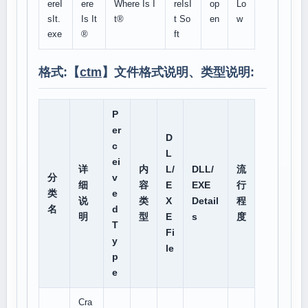
ereI
ere
Where Is I
reIsI
op
Lo
sIt.
Is It
t®
t So
en
w
exe
®
ft
格式:【
ctm
】文件格式说明、类型说明:
P
er
D
c
L
ei
详
内
L/
DLL/
流
分
v
细
容
E
EXE
行
类
e
说
类
X
Detail
程
名
d
明
型
E
s
度
T
Fi
y
le
p
e
Cra