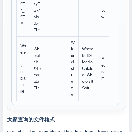
CT
zyT
4_
alk4
Lo
CT
Mo
w
M
del
File
W
Wh
Wh
h
Where
ere
ereI
er
Is It®-
IsI
M
sIt
eI
Media
t.T
ed
®Te
sI
Catalo
em
iu
mpl
t.
g, Wh
pla
m
ate
e
ereIsIt
teF
File
x
Soft
ile
e
大家查询的文件格式
ace
cbz
dva
exprwdcss
idap
inlx
ismv
kraw
musc