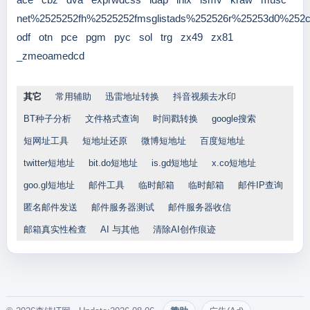
net%2525252fh%2525252fmsglistads%252526r%25253d0%252
odf
otn
pce
pgm
pyc
sol
trg
zx49
zx81
_zmeoamedcd
其它
常用辅助
迅雷地址转换
抖音视频去水印
BT种子分析
文件格式查询
时间戳转换
google搜索
短网址工具
短地址还原
微博短地址
百度短地址
twitter短地址
bit.do短地址
is.gd短地址
x.co短地址
goo.gl短地址
邮件工具
临时邮箱
临时邮箱
邮件IP查询
匿名邮件发送
邮件服务器测试
邮件服务器收信
邮箱真实性检查
AI 与其他
清除AI创作痕迹