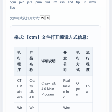
ogm
p7b
p7s
pma
pwz
rm
rss
snd
trp
url
wmv
8bc
文件格式及打开方式:
格式:【
ctm
】文件打开编辑方式信息:
执
产
开
执
流
行
品
发
行
行
详细说明
程
名
公
方
程
序
称
司
式
度
CTI
Cra
Real
CrazyTalk
O
EM
zyT
lusio
Lo
4.0 Main
pe
ain.
alk
n In
w
Program
n
exe
4.0
c.
Wh
Wh
Whe