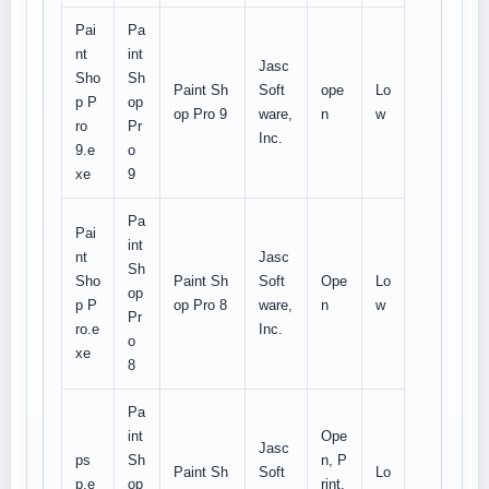
Pai
Pa
nt
int
Jasc
Sho
Sh
Paint Sh
Soft
ope
Lo
p P
op
op Pro 9
ware,
n
w
ro
Pr
Inc.
9.e
o
xe
9
Pa
Pai
int
nt
Jasc
Sh
Sho
Paint Sh
Soft
Ope
Lo
op
p P
op Pro 8
ware,
n
w
Pr
ro.e
Inc.
o
xe
8
Pa
int
Ope
Jasc
ps
Sh
n, P
Paint Sh
Soft
Lo
p.e
op
rint,