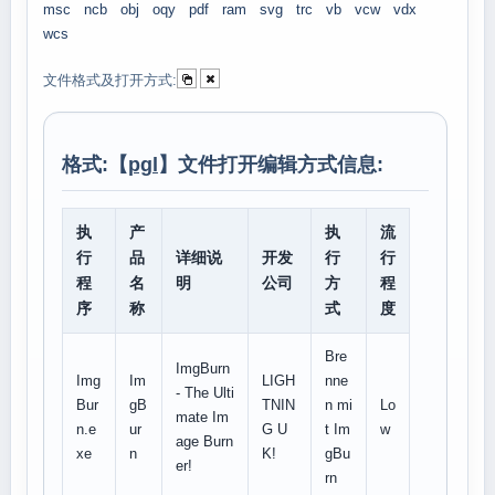
msc
ncb
obj
oqy
pdf
ram
svg
trc
vb
vcw
vdx
wcs
文件格式及打开方式:
格式:【
pgl
】文件打开编辑方式信息:
执
产
执
流
行
品
详细说
开发
行
行
程
名
明
公司
方
程
序
称
式
度
Bre
ImgBurn
Img
Im
LIGH
nne
- The Ulti
Bur
gB
TNIN
n mi
Lo
mate Im
n.e
ur
G U
t Im
w
age Burn
xe
n
K!
gBu
er!
rn