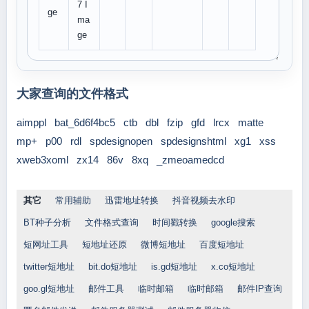
7 I
ge
ma
ge
大家查询的文件格式
aimppl
bat_6d6f4bc5
ctb
dbl
fzip
gfd
lrcx
matte
mp+
p00
rdl
spdesignopen
spdesignshtml
xg1
xss
xweb3xoml
zx14
86v
8xq
_zmeoamedcd
其它
常用辅助
迅雷地址转换
抖音视频去水印
BT种子分析
文件格式查询
时间戳转换
google搜索
短网址工具
短地址还原
微博短地址
百度短地址
twitter短地址
bit.do短地址
is.gd短地址
x.co短地址
goo.gl短地址
邮件工具
临时邮箱
临时邮箱
邮件IP查询