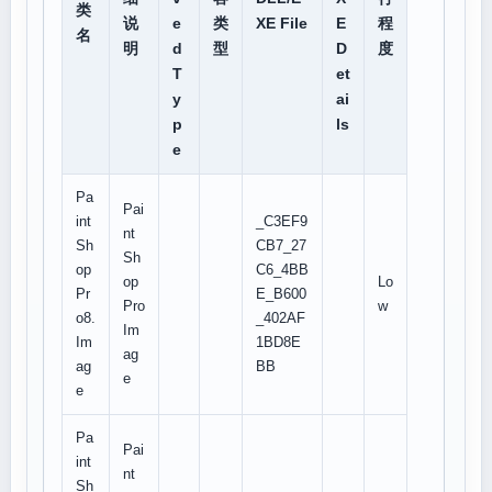
类
说
e
类
XE File
E
程
名
明
d
型
D
度
T
et
y
ai
p
ls
e
Pa
Pai
int
_C3EF9
nt
Sh
CB7_27
Sh
op
C6_4BB
op
Lo
Pr
E_B600
Pro
w
o8.
_402AF
Im
Im
1BD8E
ag
ag
BB
e
e
Pa
Pai
int
nt
Sh