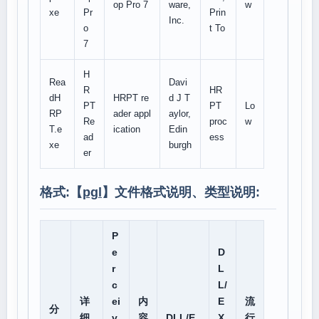
op Pro 7
ware,
w
xe
Pr
Prin
Inc.
o
t To
7
H
Rea
Davi
R
HR
dH
HRPT re
d J T
PT
PT
Lo
RP
ader appl
aylor,
Re
proc
w
T.e
ication
Edin
ad
ess
xe
burgh
er
格式:【
pgl
】文件格式说明、类型说明:
P
e
D
r
L
c
L/
详
ei
内
E
流
分
细
v
容
DLL/E
X
行