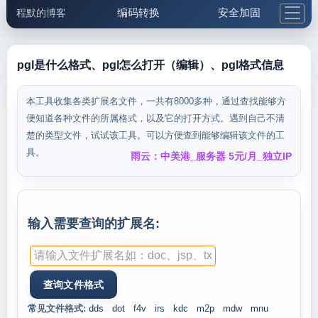
编码转换
安全加固
程默的博客
格式化与前端
网络工具
IP与域名
邮件工具
生活便民
更多工具
pgl是什么格式、pgl怎么打开（编辑）、pgl格式信息
5.1支付宝大红包
本工具收集各类扩展名文件，一共有8000多种，通过查找能够方
便知道各种文件的所属格式，以及它的打开方式。遇到自己不清
楚的类型文件，试试该工具。可以方便查到能够编辑该文件的工
具。
雨云：中美港_服务器 5元/月_独立IP
输入需要查询的扩展名:
常见文件格式:
dds
dot
f4v
irs
kdc
m2p
mdw
mnu