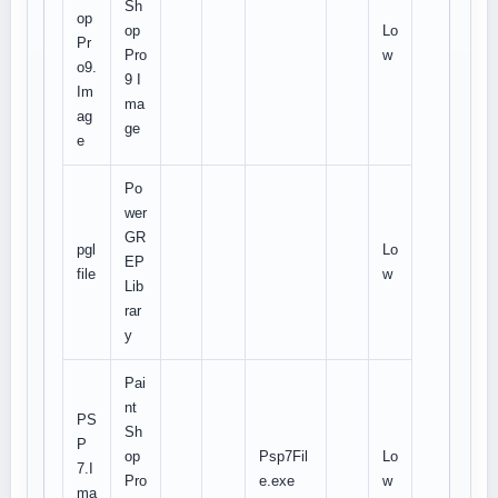
Sh
op
op
Lo
Pr
Pro
w
o9.
9 I
Im
ma
ag
ge
e
Po
wer
GR
pgl
Lo
EP
file
w
Lib
rar
y
Pai
nt
PS
Sh
P
op
Psp7Fil
Lo
7.I
Pro
e.exe
w
ma