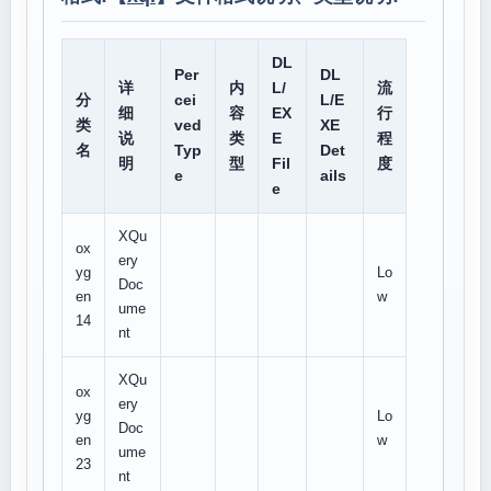
DL
Per
DL
详
内
L/
流
分
cei
L/E
细
容
EX
行
类
ved
XE
说
类
E
程
名
Typ
Det
明
型
Fil
度
e
ails
e
XQu
ox
ery
yg
Lo
Doc
en
w
ume
14
nt
XQu
ox
ery
yg
Lo
Doc
en
w
ume
23
nt