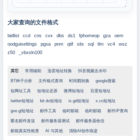
大家查询的文件格式
bidlist
ccd
cns
cvx
dbs
ds1
fphomeop
gza
oem
oodguisettings
pgsa
pnm
qtif
sitx
sql
tlm
vc4
wsz
z50
_vbxsln100
其它
常用辅助
迅雷地址转换
抖音视频去水印
BT种子分析
文件格式查询
时间戳转换
google搜索
短网址工具
短地址还原
微博短地址
百度短地址
twitter短地址
bit.do短地址
is.gd短地址
x.co短地址
goo.gl短地址
邮件工具
临时邮箱
临时邮箱
邮件IP查询
匿名邮件发送
邮件服务器测试
邮件服务器收信
邮箱真实性检查
AI 与其他
清除AI创作痕迹