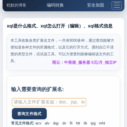
编码转换
安全加固
程默的博客
格式化与前端
网络工具
IP与域名
邮件工具
生活便民
更多工具
xql是什么格式、xql怎么打开（编辑）、xql格式信息
5.1支付宝大红包
本工具收集各类扩展名文件，一共有8000多种，通过查找能够方
便知道各种文件的所属格式，以及它的打开方式。遇到自己不清
楚的类型文件，试试该工具。可以方便查到能够编辑该文件的工
具。
雨云：中美港_服务器 5元/月_独立IP
输入需要查询的扩展名:
常见文件格式:
acv
alv
dqy
dv
fli
htt
ilk
ipg
mht