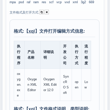
mpa
psd
raf
ram
res
scf
vcp
vxd
xml
3g2
669
文件格式及打开方式:
格式:【
xql
】文件打开编辑方式信息:
执
开
执
流
行
产品
详细说
发
行
行
程
名称
明
公
方
程
序
司
式
度
ox
Syn
yg
Oxyge
Oxygen
cR
op
Lo
en.
n XML
XML Edit
O S
en
w
ex
Editor
or 12.0
oft
e
格式:【
xql
】文件格式说明、类型说明: