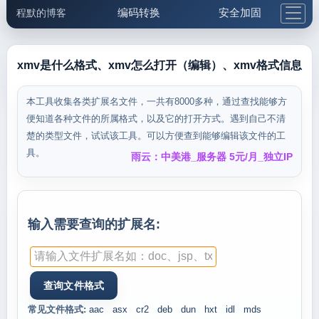
编码转换
安全加固
程默的博客
格式化与前端
网络工具
IP与域名
邮件工具
生活便民
更多工具
xmv是什么格式、xmv怎么打开（编辑）、xmv格式信息
5.1支付宝大红包
本工具收集各类扩展名文件，一共有8000多种，通过查找能够方
便知道各种文件的所属格式，以及它的打开方式。遇到自己不清
楚的类型文件，试试该工具。可以方便查到能够编辑该文件的工
具。
雨云：中美港_服务器 5元/月_独立IP
输入需要查询的扩展名:
常见文件格式:
aac
asx
cr2
deb
dun
hxt
idl
mds