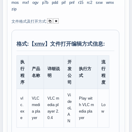
mos
mxf
ogv
p7b
pdd
pif
pnf
r15
rc2
sxw
wmx
zip
文件格式及打开方式:
格式:【
xmv
】文件打开编辑方式信息:
执
开
流
行
产品
详细说
发
执行方
行
程
名称
明
公
式
程
序
司
度
Vi
vl
VLC
VLC m
Play wit
de
c.
medi
edia pl
h VLC m
Lo
oL
ex
a pla
ayer 2.
edia pla
w
A
e
yer
0.4
yer
N