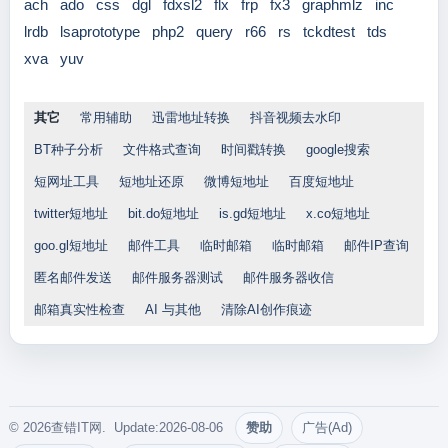
ach
ado
css
dgl
fdxsl2
flx
frp
fx3
graphmlz
inc
lrdb
lsaprototype
php2
query
r66
rs
tckdtest
tds
xva
yuv
其它
常用辅助
迅雷地址转换
抖音视频去水印
BT种子分析
文件格式查询
时间戳转换
google搜索
短网址工具
短地址还原
微博短地址
百度短地址
twitter短地址
bit.do短地址
is.gd短地址
x.co短地址
goo.gl短地址
邮件工具
临时邮箱
临时邮箱
邮件IP查询
匿名邮件发送
邮件服务器测试
邮件服务器收信
邮箱真实性检查
AI 与其他
清除AI创作痕迹
© 2026查错IT网. Update:2026-08-06
赞助
广告(Ad)