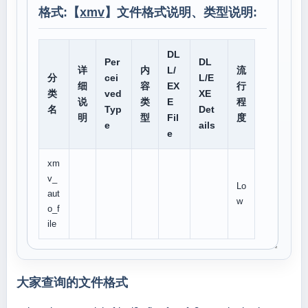
格式:【
xmv
】文件格式说明、类型说明:
DL
Per
DL
详
内
L/
流
分
cei
L/E
细
容
EX
行
类
ved
XE
说
类
E
程
名
Typ
Det
明
型
Fil
度
e
ails
e
xm
v_
Lo
aut
w
o_f
ile
大家查询的文件格式