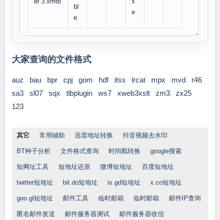
er 3.xmtb
x
bl
e
e
大家查询的文件格式
auz
bau
bpr
cpj
gom
hdf
itss
lrcat
mpx
mvd
r46
sa3
sl07
sqx
tlbplugin
ws7
xweb3xslt
zm3
zx25
123
其它
常用辅助
迅雷地址转换
抖音视频去水印
BT种子分析
文件格式查询
时间戳转换
google搜索
短网址工具
短地址还原
微博短地址
百度短地址
twitter短地址
bit.do短地址
is.gd短地址
x.co短地址
goo.gl短地址
邮件工具
临时邮箱
临时邮箱
邮件IP查询
匿名邮件发送
邮件服务器测试
邮件服务器收信