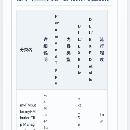
P
D
er
D
L
c
L
L/
ei
详
内
L/
E
流
v
细
容
E
X
行
分类名
e
说
类
X
E
程
d
明
型
E
D
度
T
Fi
et
y
le
ai
p
ls
e
Fil
e
e
myFMbut
xt
M
ler.myFM
_
ak
Lo
butler Cli
5.
er
w
p Manag
e
Ta