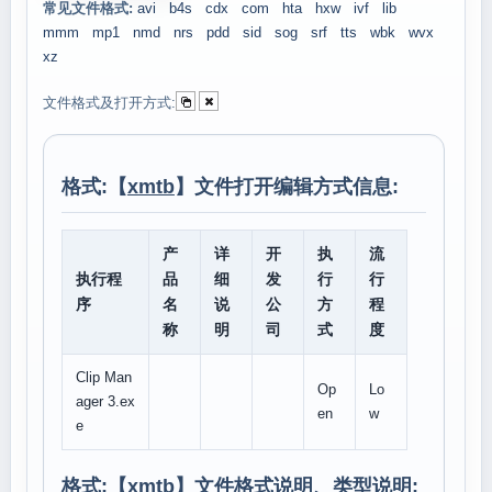
常见文件格式:
avi
b4s
cdx
com
hta
hxw
ivf
lib
mmm
mp1
nmd
nrs
pdd
sid
sog
srf
tts
wbk
wvx
xz
文件格式及打开方式:
格式:【
xmtb
】文件打开编辑方式信息:
产
详
开
执
流
执行程
品
细
发
行
行
序
名
说
公
方
程
称
明
司
式
度
Clip Man
Op
Lo
ager 3.ex
en
w
e
格式:【
xmtb
】文件格式说明、类型说明: