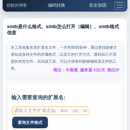
编码转换
安全加固
程默的博客
格式化与前端
网络工具
IP与域名
邮件工具
生活便民
更多工具
xmtb是什么格式、xmtb怎么打开（编辑）、xmtb格式
信息
5.1支付宝大红包
本工具收集各类扩展名文件，一共有8000多种，通过查找能够方
便知道各种文件的所属格式，以及它的打开方式。遇到自己不清
楚的类型文件，试试该工具。可以方便查到能够编辑该文件的工
具。
雨云：中美港_服务器 5元/月_独立IP
输入需要查询的扩展名: