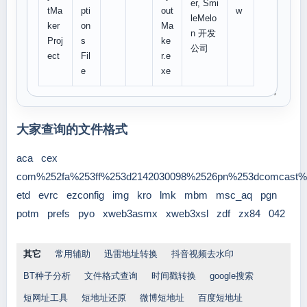
er, Smi
tMa
pti
out
w
leMelo
ker
on
Ma
n 开发
Proj
s
ke
公司
ect
Fil
r.e
e
xe
大家查询的文件格式
aca
cex
com%252fa%253ff%253d2142030098%2526pn%253dcomcast%
etd
evrc
ezconfig
img
kro
lmk
mbm
msc_aq
pgn
potm
prefs
pyo
xweb3asmx
xweb3xsl
zdf
zx84
042
其它
常用辅助
迅雷地址转换
抖音视频去水印
BT种子分析
文件格式查询
时间戳转换
google搜索
短网址工具
短地址还原
微博短地址
百度短地址