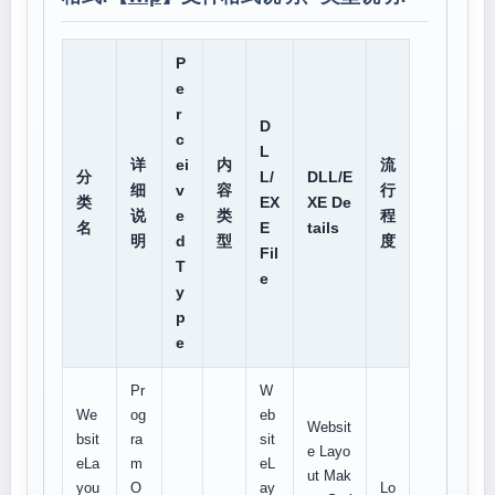
P
e
r
D
c
L
详
ei
内
流
分
L/
DLL/E
细
v
容
行
类
EX
XE De
说
e
类
程
名
E
tails
明
d
型
度
Fil
T
e
y
p
e
Pr
W
We
og
eb
Websit
bsit
ra
sit
e Layo
eLa
m
eL
ut Mak
you
O
ay
Lo