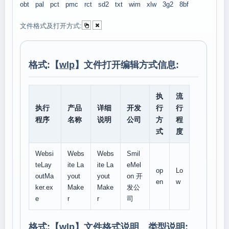
obt
pal
pct
pmc
rct
sd2
txt
wim
xlw
3g2
8bf
文件格式及打开方式:
格式:【
wlp
】文件打开编辑方式信息:
执
流
执行
产品
详细
开发
行
行
程序
名称
说明
公司
方
程
式
度
Websi
Webs
Webs
Smil
teLay
ite La
ite La
eMel
op
Lo
outMa
yout
yout
on 开
en
w
ker.ex
Make
Make
发公
e
r
r
司
格式:【
wlp
】文件格式说明、类型说明: