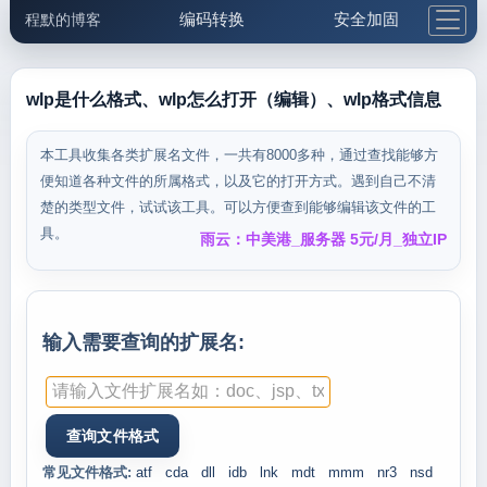
编码转换
安全加固
程默的博客
格式化与前端
网络工具
IP与域名
邮件工具
生活便民
更多工具
wlp是什么格式、wlp怎么打开（编辑）、wlp格式信息
5.1支付宝大红包
本工具收集各类扩展名文件，一共有8000多种，通过查找能够方
便知道各种文件的所属格式，以及它的打开方式。遇到自己不清
楚的类型文件，试试该工具。可以方便查到能够编辑该文件的工
具。
雨云：中美港_服务器 5元/月_独立IP
输入需要查询的扩展名:
常见文件格式:
atf
cda
dll
idb
lnk
mdt
mmm
nr3
nsd