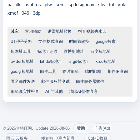
paltalk
pspbrus
ptw
sem
spdesignnav
stw
tpf
vpk
xmcf
046
3dp
其它
常用辅助
迅雷地址转换
抖音视频去水印
BT种子分析
文件格式查询
时间戳转换
google搜索
短网址工具
短地址还原
微博短地址
百度短地址
twitter短地址
bit.do短地址
is.gd短地址
x.co短地址
goo.gl短地址
邮件工具
临时邮箱
临时邮箱
邮件IP查询
匿名邮件发送
邮件服务器测试
邮件服务器收信
邮箱真实性检查
AI 与其他
清除AI创作痕迹
© 2026查错IT网. Update:2026-08-06
赞助
广告(Ad)
雨云 云服务
领券啦 电商内部券
Ctrl+D收藏