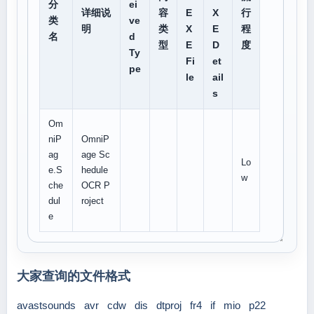
分
ei
详细说
容
E
X
行
类
ve
明
类
X
E
程
名
d
型
E
D
度
Ty
Fi
et
pe
le
ail
s
Om
niP
OmniP
ag
age Sc
Lo
e.S
hedule
w
che
OCR P
dul
roject
e
大家查询的文件格式
avastsounds
avr
cdw
dis
dtproj
fr4
if
mio
p22