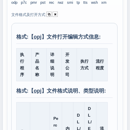
odp
p7c
pmr
pst
rec
rwz
smi
tp
tts
wsh
xm
文件格式及打开方式:
格式:【
opj
】文件打开编辑方式信息:
执
产
详
开
行
品
细
发
执行
流行
程
名
说
公
方式
程度
序
称
明
司
格式:【
opj
】文件格式说明、类型说明:
D
D
L
Pe
L
L/
rc
内
L/
E
流