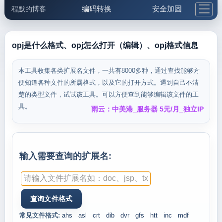
编码转换
安全加固
程默的博客
格式化与前端
网络工具
IP与域名
邮件工具
生活便民
更多工具
opj是什么格式、opj怎么打开（编辑）、opj格式信息
5.1支付宝大红包
本工具收集各类扩展名文件，一共有8000多种，通过查找能够方
便知道各种文件的所属格式，以及它的打开方式。遇到自己不清
楚的类型文件，试试该工具。可以方便查到能够编辑该文件的工
具。
雨云：中美港_服务器 5元/月_独立IP
输入需要查询的扩展名:
常见文件格式:
ahs
asl
crt
dib
dvr
gfs
htt
inc
mdf