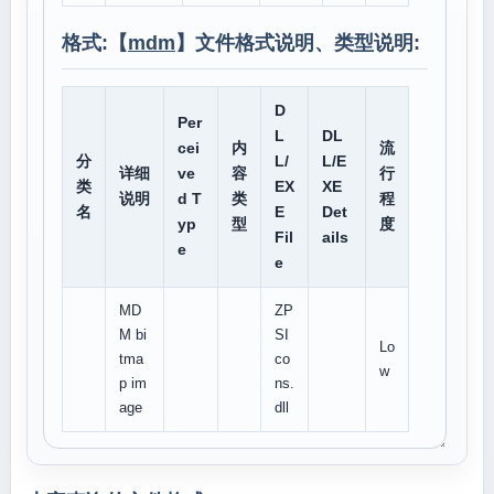
格式:【
mdm
】文件格式说明、类型说明:
D
Per
L
DL
cei
内
流
分
L/
L/E
详细
ve
容
行
类
EX
XE
说明
d T
类
程
名
E
Det
yp
型
度
Fil
ails
e
e
MD
ZP
M bi
SI
Lo
tma
co
w
p im
ns.
age
dll