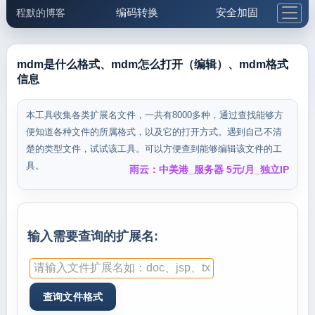
编码转换
安全加固
程默的博客
格式化与前端
网络工具
IP与域名
邮件工具
生活便民
更多工具
mdm是什么格式、mdm怎么打开（编辑）、mdm格式
信息
5.1支付宝大红包
本工具收集各类扩展名文件，一共有8000多种，通过查找能够方
便知道各种文件的所属格式，以及它的打开方式。遇到自己不清
楚的类型文件，试试该工具。可以方便查到能够编辑该文件的工
具。
雨云：中美港_服务器 5元/月_独立IP
输入需要查询的扩展名: