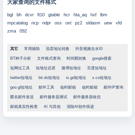
大家查询的文件格式
bgl
bh
dcvr
ft10
gtable
hcr
hta_aq
hxf
lbm
mpcatalog
ncp
ndpr
oss
oxt
pz2
sldasm
uew
vfd
zma
092
其它
常用辅助
迅雷地址转换
抖音视频去水印
BT种子分析
文件格式查询
时间戳转换
google搜索
短网址工具
短地址还原
微博短地址
百度短地址
twitter短地址
bit.do短地址
is.gd短地址
x.co短地址
goo.gl短地址
邮件工具
临时邮箱
临时邮箱
邮件IP查询
匿名邮件发送
邮件服务器测试
邮件服务器收信
邮箱真实性检查
AI 与其他
清除AI创作痕迹