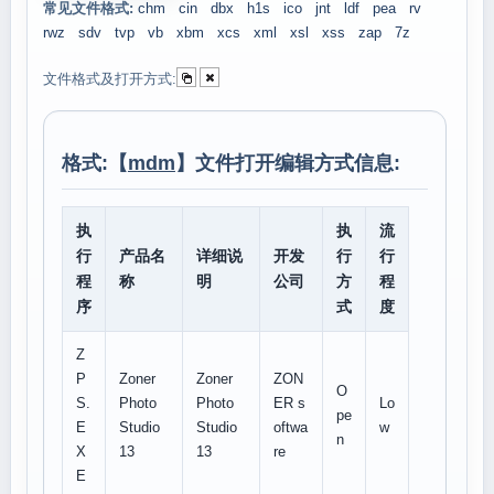
常见文件格式:
chm
cin
dbx
h1s
ico
jnt
ldf
pea
rv
rwz
sdv
tvp
vb
xbm
xcs
xml
xsl
xss
zap
7z
文件格式及打开方式:
格式:【
mdm
】文件打开编辑方式信息:
执
执
流
行
产品名
详细说
开发
行
行
程
称
明
公司
方
程
序
式
度
Z
P
Zoner
Zoner
ZON
O
S.
Photo
Photo
ER s
Lo
pe
E
Studio
Studio
oftwa
w
n
X
13
13
re
E