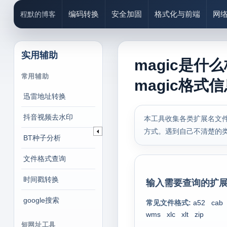
编码转换
安全加固
格式化与前端
网
程默的博客
实用辅助
magic是什
常用辅助
magic格式
迅雷地址转换
抖音视频去水印
本工具收集各类扩展名文件
方式。遇到自己不清楚的
BT种子分析
文件格式查询
时间戳转换
输入需要查询的扩展
google搜索
常见文件格式:
a52
cab
wms
xlc
xlt
zip
短网址工具