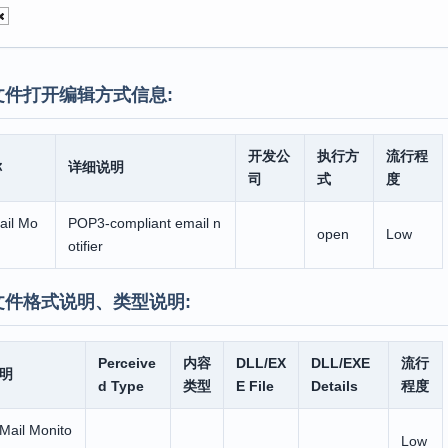
文件打开编辑方式信息:
开发公
执行方
流行程
称
详细说明
司
式
度
ail Mo
POP3-compliant email n
open
Low
otifier
文件格式说明、类型说明:
Perceive
内容
DLL/EX
DLL/EXE
流行
明
d Type
类型
E File
Details
程度
Mail Monito
Low