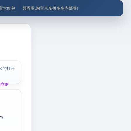
付宝大红包
领券啦,淘宝京东拼多多内部券!
它的打开
立IP
im