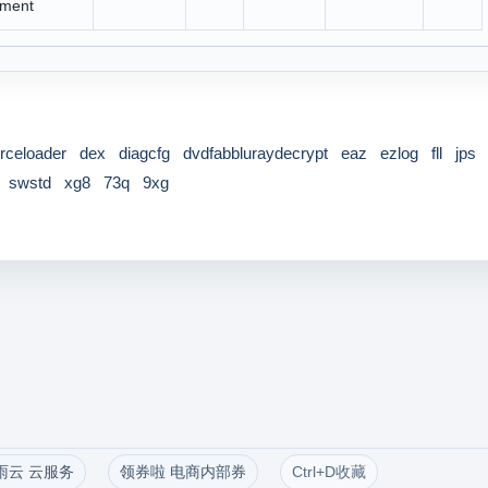
ument
celoader
dex
diagcfg
dvdfabbluraydecrypt
eaz
ezlog
fll
jps
swstd
xg8
73q
9xg
雨云 云服务
领券啦 电商内部券
Ctrl+D收藏