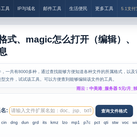
络工具
IP与域名
邮件工具
生活便民
更多工具
5.1支
么格式、magic怎么打开（编辑）、
信息
，一共有8000多种，通过查找能够方便知道各种文件的所属格式，以及
类型文件，试试该工具。可以方便查到能够编辑该文件的工具。
雨云：中美港_服务器 5元/月_独
名:
cin
dng
dun
grd
its
kmz
lzo
mp1
p7c
pct
qti
stw
voc
w