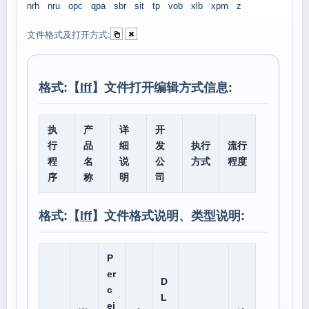
nrh
nru
opc
qpa
sbr
sit
tp
vob
xlb
xpm
z
文件格式及打开方式:
格式:【
lff
】文件打开编辑方式信息:
执
产
详
开
行
品
细
发
执行
流行
程
名
说
公
方式
程度
序
称
明
司
格式:【
lff
】文件格式说明、类型说明:
P
er
D
c
L
ei