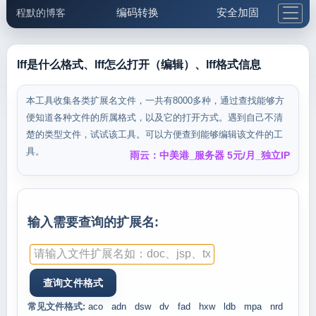
编码转换
安全加固
程默的博客
格式化与前端
网络工具
IP与域名
邮件工具
生活便民
更多工具
lff是什么格式、lff怎么打开（编辑）、lff格式信息
5.1支付宝大红包
本工具收集各类扩展名文件，一共有8000多种，通过查找能够方
便知道各种文件的所属格式，以及它的打开方式。遇到自己不清
楚的类型文件，试试该工具。可以方便查到能够编辑该文件的工
具。
雨云：中美港_服务器 5元/月_独立IP
输入需要查询的扩展名:
常见文件格式:
aco
adn
dsw
dv
fad
hxw
ldb
mpa
nrd