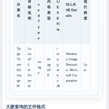
详
内
L/
流
分
v
DLL/E
细
容
E
行
类
e
XE Det
说
类
X
程
名
d
ails
明
型
E
度
T
Fi
y
le
p
e
Sa
Lu
i
ge
ca
m
Window
Th
sF
im
a
s Image
im
um
il
ag
g
Resourc
Lo
ag
bsI
m
e/l
er
e, Micro
w
e
ma
Fo
ff
e
soft Cor
ge.
rm
s.
poration
lff
at
dll
大家查询的文件格式