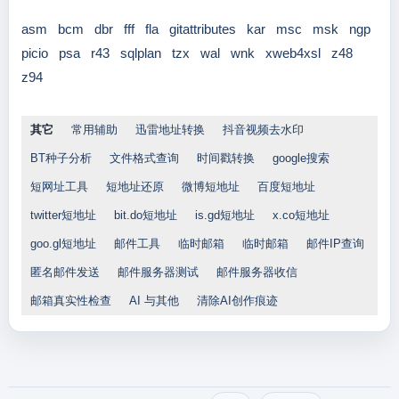
asm
bcm
dbr
fff
fla
gitattributes
kar
msc
msk
ngp
picio
psa
r43
sqlplan
tzx
wal
wnk
xweb4xsl
z48
z94
其它
常用辅助
迅雷地址转换
抖音视频去水印
BT种子分析
文件格式查询
时间戳转换
google搜索
短网址工具
短地址还原
微博短地址
百度短地址
twitter短地址
bit.do短地址
is.gd短地址
x.co短地址
goo.gl短地址
邮件工具
临时邮箱
临时邮箱
邮件IP查询
匿名邮件发送
邮件服务器测试
邮件服务器收信
邮箱真实性检查
AI 与其他
清除AI创作痕迹