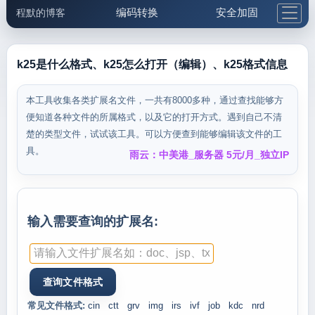
编码转换
安全加固
程默的博客
格式化与前端
网络工具
IP与域名
邮件工具
生活便民
更多工具
k25是什么格式、k25怎么打开（编辑）、k25格式信息
5.1支付宝大红包
本工具收集各类扩展名文件，一共有8000多种，通过查找能够方
便知道各种文件的所属格式，以及它的打开方式。遇到自己不清
楚的类型文件，试试该工具。可以方便查到能够编辑该文件的工
具。
雨云：中美港_服务器 5元/月_独立IP
输入需要查询的扩展名:
常见文件格式:
cin
ctt
grv
img
irs
ivf
job
kdc
nrd