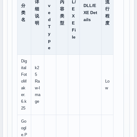
详
内
L/
流
分
v
DLL/E
细
容
E
行
类
e
XE Det
说
类
X
程
名
d
ails
明
型
E
度
T
Fi
y
le
p
e
Dig
ital
k2
Fot
5
oM
Ra
Lo
ak
w-I
w
er.
ma
6.k
ge
25
Go
ogl
e.P