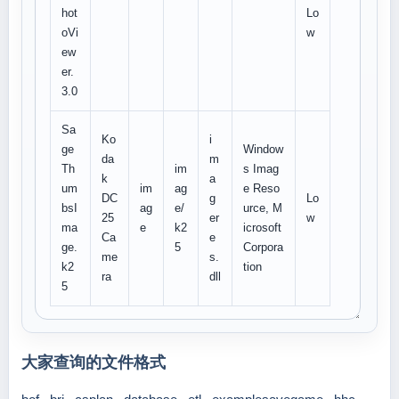
hot
Lo
oVi
w
ew
er.
3.0
Sa
Ko
i
ge
Window
da
m
Th
im
s Imag
k
a
um
im
ag
e Reso
DC
g
Lo
bsI
ag
e/
urce, M
25
er
w
ma
e
k2
icrosoft
Ca
e
ge.
5
Corpora
me
s.
k2
tion
ra
dll
5
大家查询的文件格式