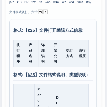
p7c
r13
r17
tbz
tlh
wab
wim
wiz
wsz
xmz
8by
文件格式及打开方式:
格式:【
k25
】文件打开编辑方式信息:
执
产
详
开
行
品
细
发
执行
流行
程
名
说
公
方式
程度
序
称
明
司
格式:【
k25
】文件格式说明、类型说明:
P
er
D
c
L
ei