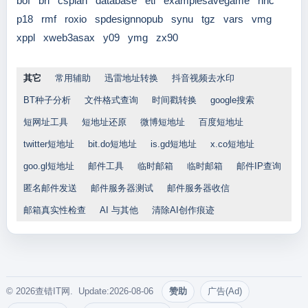
bof
bri
csplan
database
etl
examplesavegame
hhc
p18
rmf
roxio
spdesignnopub
synu
tgz
vars
vmg
xppl
xweb3asax
y09
ymg
zx90
其它
常用辅助
迅雷地址转换
抖音视频去水印
BT种子分析
文件格式查询
时间戳转换
google搜索
短网址工具
短地址还原
微博短地址
百度短地址
twitter短地址
bit.do短地址
is.gd短地址
x.co短地址
goo.gl短地址
邮件工具
临时邮箱
临时邮箱
邮件IP查询
匿名邮件发送
邮件服务器测试
邮件服务器收信
邮箱真实性检查
AI 与其他
清除AI创作痕迹
© 2026查错IT网. Update:2026-08-06
赞助
广告(Ad)