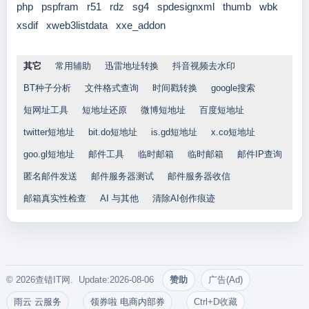
php
pspfram
r51
rdz
sg4
spdesignxml
thumb
wbk
xsdif
xweb3listdata
xxe_addon
其它
常用辅助
迅雷地址转换
抖音视频去水印
BT种子分析
文件格式查询
时间戳转换
google搜索
短网址工具
短地址还原
微博短地址
百度短地址
twitter短地址
bit.do短地址
is.gd短地址
x.co短地址
goo.gl短地址
邮件工具
临时邮箱
临时邮箱
邮件IP查询
匿名邮件发送
邮件服务器测试
邮件服务器收信
邮箱真实性检查
AI 与其他
清除AI创作痕迹
© 2026查错IT网. Update:2026-08-06
赞助
广告(Ad)
雨云 云服务
领券啦 电商内部券
Ctrl+D收藏