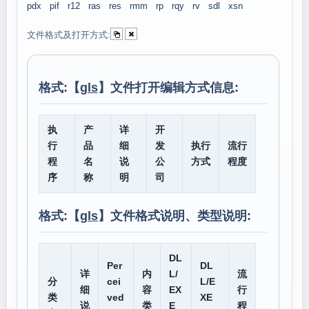
pdx
pif
r12
ras
res
rmm
rp
rqy
rv
sdl
xsn
文件格式及打开方式:
格式:【
gls
】文件打开编辑方式信息:
执
产
详
开
行
品
细
发
执行
流行
程
名
说
公
方式
程度
序
称
明
司
格式:【
gls
】文件格式说明、类型说明:
DL
Per
DL
详
内
L/
流
分
cei
L/E
细
容
EX
行
类
ved
XE
说
类
E
程