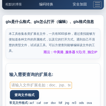
编码转换
安全加固
程默的博客
格式化与前端
网络工具
IP与域名
邮件工具
生活便民
更多工具
gls是什么格式、gls怎么打开（编辑）、gls格式信息
5.1支付宝大红包
本工具收集各类扩展名文件，一共有8000多种，通过查找能够方
便知道各种文件的所属格式，以及它的打开方式。遇到自己不清
楚的类型文件，试试该工具。可以方便查到能够编辑该文件的工
具。
雨云：中美港_服务器 5元/月_独立IP
输入需要查询的扩展名:
常见文件格式:
acf
caf
cer
dsv
fdf
jng
nr3
ods
ova