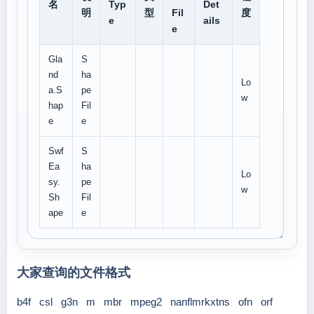
名
Typ
Det
明
型
Fil
度
e
ails
e
Gla
S
nd
ha
Lo
a.S
pe
w
hap
Fil
e
e
Swf
S
Ea
ha
Lo
sy.
pe
w
Sh
Fil
ape
e
大家查询的文件格式
b4f
csl
g3n
m
mbr
mpeg2
nanflmrkxtns
ofn
orf