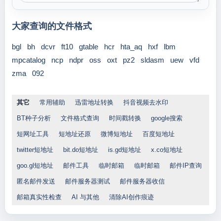
大家查询的文件格式
bgl
bh
dcvr
ft10
gtable
hcr
hta_aq
hxf
lbm
mpcatalog
ncp
ndpr
oss
oxt
pz2
sldasm
uew
vfd
zma
092
其它
常用辅助
迅雷地址转换
抖音视频去水印
BT种子分析
文件格式查询
时间戳转换
google搜索
短网址工具
短地址还原
微博短地址
百度短地址
twitter短地址
bit.do短地址
is.gd短地址
x.co短地址
goo.gl短地址
邮件工具
临时邮箱
临时邮箱
邮件IP查询
匿名邮件发送
邮件服务器测试
邮件服务器收信
邮箱真实性检查
AI 与其他
清除AI创作痕迹