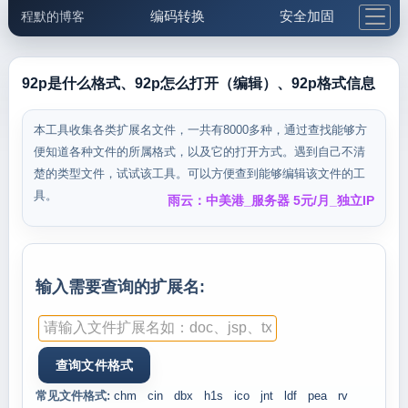
编码转换
安全加固
程默的博客
格式化与前端
网络工具
IP与域名
邮件工具
生活便民
更多工具
92p是什么格式、92p怎么打开（编辑）、92p格式信息
5.1支付宝大红包
本工具收集各类扩展名文件，一共有8000多种，通过查找能够方
便知道各种文件的所属格式，以及它的打开方式。遇到自己不清
楚的类型文件，试试该工具。可以方便查到能够编辑该文件的工
具。
雨云：中美港_服务器 5元/月_独立IP
输入需要查询的扩展名:
常见文件格式:
chm
cin
dbx
h1s
ico
jnt
ldf
pea
rv