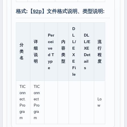
格式:【
92p
】文件格式说明、类型说明:
D
Per
L
DL
详
cei
内
L/
L/E
流
分
细
ve
容
E
XE
行
类
说
d T
类
X
Det
程
名
明
yp
型
E
ail
度
e
Fi
s
le
TIC
TIC
onn
onn
ect.
ect
Lo
Pro
Pro
w
gra
gra
m
m